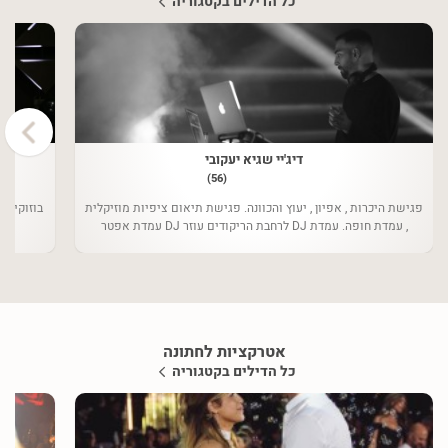
כל הדילים בקטגוריה
›
דיג'יי שגיא יעקובי
(56)
פגישת היכרות , אפיון , יעוץ והכוונה. פגישת תיאום ציפיות מוזיקלית
בוזוקי וג
, עמדת חופה. עמדת DJ לרחבת הריקודים עוזר DJ עמדת אפטר
פארטי במתנה
אטרקציות לחתונה
כל הדילים בקטגוריה