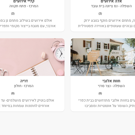
אלה אירועים
קליי אירועים
השפלה - נס ציונה בית עובד
המרכז - פתח תקווה
(2)
(2)
, מתחם אירועים מוקף בטבע ירוק
אולם אירועים בשילוב מתחם גן בסגנ
 גבוהים שעוטפים באווירה פסטורלית
אורבני, עם מטבח בייצור מקומי ותפרי
את האירוע שלכם.
עשיר ויוקרתי,
חוות אלנבי
דריה
השפלה - נצר סרני
המרכז - חולון
(0)
(0)
ים בחוות אלנבי מתרחשים בבית כפרי
תיק השומר על אוטנטיות ומסביבו
אורחים לחתונות שמחות במיוחד :)
שמורת טבע ירוקה ומרשימה.