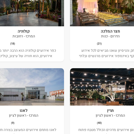
חצר המלכה
קולוניה
הדרום - כנות
המרכז - רחובות
(18)
(21)
ק והניסיון שאנו מביאים לכל אירוע
כפר אירועים קולוניה הוא הרבה יותר 
 באינספור אירועים מרגשים ובלתי
אירועים, הוא חוויה של עיצוב, קולינ
נשכחים
ואירוח ברמה הגבוהה ביותר. האולם מ
בלב רחובות ומשלב אדריכלות מודרני
אווירה חמה ואלגנטית.
תרין
לאגו
המרכז - ראשון לציון
המרכז - ראשון לציון
(9)
(40)
וגן אירועים מדהים הכולל מטבח פתוח
לאגו מתחם אירועים המעוצב בצורה ח