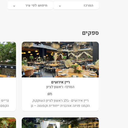
המרכז
חיפוש לפי עיר
ספקים
ריין אירועים
המרכז - ראשון לציון
(27)
ריין אירועים - בלב ראשון לציון השוקקת,
גרייס 
הקמנו פנינה אורבנית ייחודית וקסומה – גן
הקסם של
האירועים Rain - ריין.