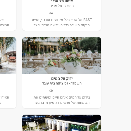
איסט תל אביב
המרכז - תל אביב
(5)
EAST תל אביב חלל אירועים אורבני, מציע
אלה
מיקום משובח בלב העיר עם מרחב וחצר
ועצבים
ירוקה.
ירוק על המים
השפלה - נס ציונה בית עובד
(2)
בירוק על המים אנחנו חיים ונושמים את
האירוע
השמחות של אנשים, הניסיון מדבר בעד
וע
עצמו, מעל 30 שנה :)