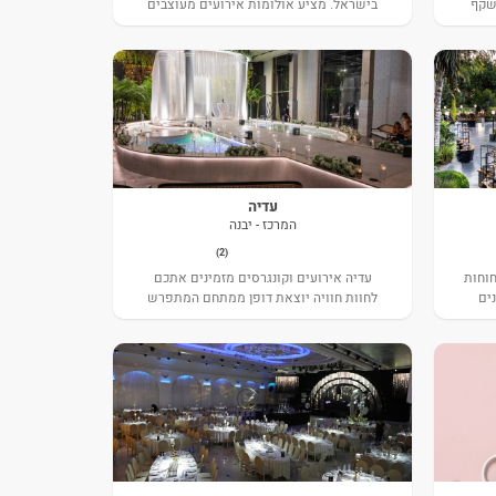
נשקף
בישראל. מציע אולומות אירועים מעוצבים
חב
וקלאסיים, גנים מטופחים ויפהפיים, מטבח
בה.
שף מעולה המשלב נראות וטעמים סוחף
חושים וחווית אירוח בעלת אופי ייחודי.
עדיה
המרכז - יבנה
(2)
חוחות
עדיה אירועים וקונגרסים מזמינים אתכם
ים
לחוות חוויה יוצאת דופן ממתחם המתפרש
על 7 דונם ומציע אולמות מפוארים וגן
טוסקני