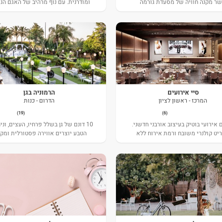
ר מקנה חוויה של מסעדת גורמה
ומודרנית. עם נוף מרהיב של האגם ה
יוקרתית.
מאזורי קבלת הפנים הממוקמים במר
הפתוח המשולב בצמחייה ובפינות ישי
סיי אירועים
הרמוניה בגן
המרכז - ראשון לציון
הדרום - כנות
(19)
(6)
אירועי בוטיק בעיצוב אורבני חדשני.
10 דונם של גן בשלל פרחיו, העצים, וני
יט קולנרי משובח ורמת אירוח ללא
הטבע יוצרים אווירה פסטורלית ומקנ
פשרות.
תחושה טבעית ויוקרתית כאחד.