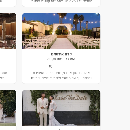
המכיל עד 250 איש. לחתונות קטנות וחינות.
אש
קדם אירועים
המרכז - פתח תקווה
(8)
אולם בסגנון אורבני, חצר ירוקה ומעוצבת
מתחם 
ומטבח שף עם חומרי גלם איכותיים וטריים
תפר