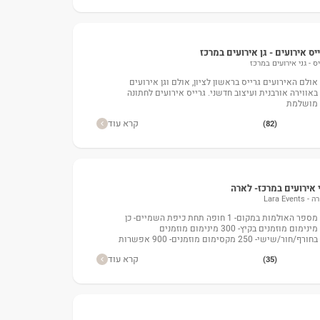
יס אירועים - גן אירועים במרכז
יס - גני אירועים במרכז
אולם האירועים גרייס בראשון לציון, אולם וגן אירועים
באווירה אורבנית ועיצוב חדשני. גרייס אירועים לחתונה
מושלמת
קרא עוד
(82)
 אירועים במרכז- לארה
Lara Events
מספר האולמות במקום- 1 חופה תחת כיפת השמיים- כן
מינימום מוזמנים בקיץ- 300 מינימום מוזמנים
בחורף/חור/שישי- 250 מקסימום מוזמנים- 900 אפשרות
לגלאט- כ
קרא עוד
(35)