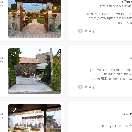
אשל"צ
גני
 חבילות חתונה הכל כלול
טזו
ולם אירועים במרכז הארץ. אולם
וללת שירות הפקה מלאה, אולם
לים ועוד.
קרא עוד
ר
גני
תרי
מספר האולמות במקום- 2 חופה תחת כיפת השמיים- כן
מינימום מוזמנים בקיץ- 250 מינימום מוזמנים
בחורף/חור/שישי- 250 מקסימום מוזמנים- 900 אפשרות
קרא עוד
ה בגן
גני
חצר