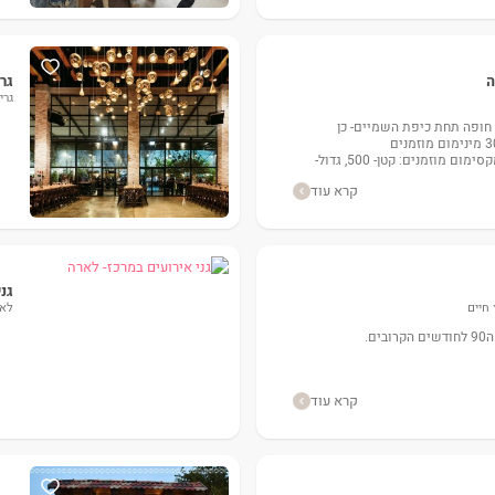
ה
גרי
גרי
מספר האולמות במקום- 2 חופה תחת כיפת השמיים- כן
מינימום מוזמנים בקיץ- 300 מינימום מוזמנים
בחורף/חור/שישי- גמיש מקסימום מוזמנים: קטן- 500, גדול-
קרא עוד
גני
 חיים
לארה - 
ם.
קרא עוד