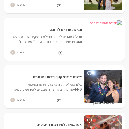
החופה/בריקוד הסלואו
קרא עוד
(30)
חבילת זוהרים לרחבה
חבילת זוהרים לרחבה חבילת גימיקים ענקית כוללת
360 פריטים! מחיר מיוחד לגולשי "מאורסים"
לפרטים.. היכנסו לדיל.
קרא עוד
(6)
צילום אירוע קטן, וידאו ומגנטים
צלם סטילס מקצועי צלם וידאו באיכות
FHD+עריכה רגילה עורך מגנטים לאירועים מנוסה
דיסק עם כל התמונות בסוף האירוע מגנטים באיכות
מעבדה כולל 6 הגדלות A5
קרא עוד
(23)
אטרקציות לאירועים וזיקוקים