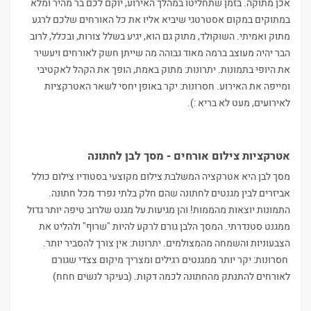
אכן מתוקה. בזמן שתחליטו במהלך האירוע, יוקם לכם בר מהיר ומלא
במתוקים במקום אסטרטגי שיביא אליו את כל האורחים שלכם לרגע
מתוק ואמיתי. השוקולד, מתוק גם הוא, יגיע בשלל צורות, ובכלל, לרוב
הבר יהיה מעוצב ברמה מאוד גבוהה מה שייתן חשק לאורחים ויעשיר
את היופי בתמונות. יתרונות: מתוק באמת, הופך את הקהל לאקטיבי
ומייפה את האירוע. חסרונות: יקר באופן יחסי לשאר האטרקציות
לאירועים, מעט לא בריא :).
אטרקציות צילום אורחים - מסך לבן לחתונה
מסך לבן היא אטרקציה המשלבת צילום מקוצעי בסטודיו צילום כולל
אביזרים לבין מגנטים לחתונה שהם חלק בלתי נפרד מכל חתונה.
התמונות יוצאות מהממות! והן מגיעות על מגנט שלרוב טיפה יותר גדול
ממגנט סטנדרתי. המסך הלבן גורם לרקע להיות "שרוף" ולהליט את
הצבעוניות והשמחה מהמצולמים. יתרונות: אין צורך להסביר יותר.
חסרונות: יקר יותר ממגנטים רגילים ומצריך מיקום צצדי שגורם
לאורחים להתנתק מהחתונה לכמה דקות. (בעיקר לנשים חחח)