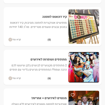
קיר דונאטס לחתונה
מחפשים אטרקציות לחתונה מגניבות, קיר דונאטס
במגוון צבעים וטעמים מטריפים. סה"כ 140 יחידות
דונאטס + 20 בונוס מתנה. הכולל איש צוות מקצועי
מטעמנו האחראי לס
קרא עוד
(0)
מתופפים ושופרות לאירועים
2 מתופפים מקצועיים לבושים בלבן שיעשו לכם
הרבה שמח!!! המתופפים מגיעים בליווי עם תופים
אפריקאיים ושופרות
קרא עוד
(6)
מגנטים לאירועים + אחריות!
אטרקציות לחתונה מגנטים לאירועים ללא הגבלה