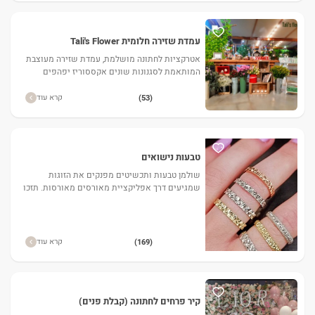
עמדת שזירה חלומית Tali's Flower
אטרקציות לחתונה מושלמת, עמדת שזירה מעוצבת
המותאמת לסגנונות שונים אקססוריז יפהפים
פורחים לפרטים נוספים לחצו
קרא עוד
(53)
טבעות נישואים
שולמן טבעות ותכשיטים מפנקים את הזוגות
שמגיעים דרך אפליקציית מאורסים מאורסות. תזכו
בהטבה מפנקת ברכישה של טבעות נישואים
ותכשיטי זהב לחתן ולכלה שובר מתנה
קרא עוד
(169)
קיר פרחים לחתונה (קבלת פנים)