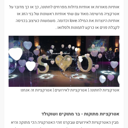
אותיות מאורות או אותיות גדולות מפרחים לחתונה, כך או כך מדובר על
אטרקציה מרשימה מאוד עם שתי אותיות ראשונות של בני הזוג או
אותיות היוצרות את המילה love וכדומה. משמשות כעיצוב בכניסה
לקבלת פנים או כרקע לתמונות ולסלואו..
אטרקציות לחתונה | אטרקציות לאירועים | אטרקציות זה אנחנו
אטרקציות מתוקות - בר מתוקים ושוקולד
מבין האטרקציות לאירועים שבקרנו זוהי האטרקציה הכי מתוקה והיא