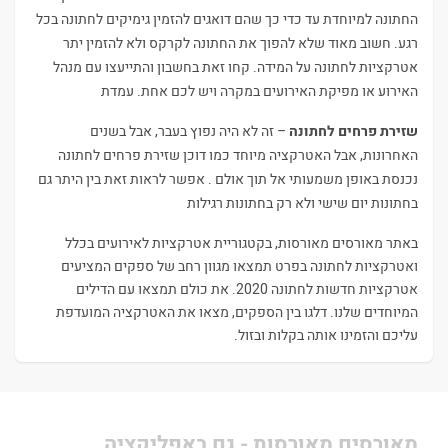
החתונה למיוחדת עד כדי כך שהם דואגים להזמין גימיקים לחתונה בכל
רגע. חשוב מאוד שלא להפוך את החתונה לקרקס ולא להזמין יתר
אטרקציות לחתונה על המידה. קחו זאת בחשבון והתייעצו עם מנהל
האירוע או מפיקת האירועים במקרה ויש לכם אחת. עמדת
שזירת פרחים לחתונה
– זה לא היה נפוץ בעבר, אבל בשנים
האחרונות, אבל האטרקציה מיוחד כמו דוכן שזירת פרחים לחתונה
נכנסת באופן משמעותי אל תוך אולם . אפשר לראות זאת בין היתר גם
בחתונות יום שישי ולא רק בחתונות רגילות
באתר מאורסים מאורסות, בקטגוריית אטרקציות לאירועים בכלל
ואטרקציות לחתונה בפרט תמצאו מגוון רחב של ספקים המציעים
אטרקציות חדשות לחתונה 2020. את כולם תמצאו עם הדילים
המיוחדים שלנו. דלגו בין הספקים, מצאו את האטרקציה המועדפת
עליכם והזמינו אותה בקלות ובזול.
מאורסים מאורסות - גם באפליקציה