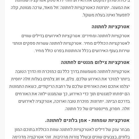
ביכולת שלהן למקסם את האירוע וזוהי ללא ספק אטרקציה שנותנת
את המענה. יתרונות כאטרקציות לחתונה: זול מאוד, ערכה מגוונת, קלה
לתפעול ואינה בעלת משקל.
אטרקציות לחתונה
אטרקציות לחתונה ומחירים: אטרקציות לאירועים בדילים שווים
לאטרקציות הכוללים מחיר. אטרקציות לחתונה עשרות ספקים ונותני
שירות בענף האירועים בכלל והחתונות בפרט כולל מחיר.
אטרקציות צילום מגנטים לחתונה
אטרקציות לחתונה משמשות בדרך כלל גם כמזכרת וזו הדרך הטובה
ביותר למזכר את האירוע שלכם. צלם, או זוג צלמים בעלות זולה יחסית
יצלמו אתכם ואת האורחים שלכם על רחבת הריקודים, כשאת התמונות
הם יפתחו למגנטים תוך כדי האירוע, כך שהמגנט ילווה את האורחים
בדרכם הביתה. יתרונות: מזכרת טובה וארוכה, אטרקציה לאירועים
זולה. חסרון, מיינסטרים של כל חתונה.
אטרקציות שמחות - אמן בלונים לחתונה.
מבחר ענק של דילים לאטרקציות לחתונה שוות הכוללת בתוכם המון
בלונים, בצבעים שונים ובשלל צורות מרהיבות. זוהי אטרקציה מדהימה