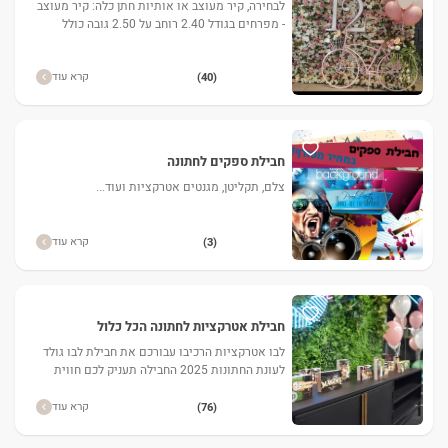
לבחירה, קיר מעוצב או אותיות חתן כלה: קיר מעוצב
- מפרחים בגודל 2.40 רוחב על 2.50 גובה כולל
כתיבת שמות חתן וכלה. אותיות של חתן כלה -
גדולות ומעוצבות מ
קרא עוד
(40)
חבילת ספקים לחתונה
צלם, תקליטן, מגנטים אטרקציות ועוד...
קרא עוד
(3)
חבילת אטרקציות לחתונה הכל כלול
לבו אטרקציות הרכיבו עבורכם את חבילת לבו גולד
לעונת החתונות 2025 החבילה תעניק לכם חווית
אירוע קסומה ומחיר נוח לכל כיס. צוות לבו
פרודקשן ידאגו להפיק לכם
קרא עוד
(76)