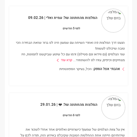
המלצות מהחתונה של:
עמית ואלי
| 09.02.26
לפני 5 חודשים
הגענו דרך המלצות פה ואחרי השיחה עם שמעון היה לנו ברור שזאת הבחירה הכי
טובה שיכולנו לעשות!
שני הצלמים (גם ווידאו וגם סטילס) זרמו עם כל שיגוע שביקשנו לתמונות, היו
מצחיקים וכיפים, עזרו לנו להשתחרר
...
קרא עוד
אהבתי אצל הספק:
הכל, בעיקר הספונטניות
המלצות מהחתונה של:
❤️
| 29.01.26
לפני 6 חודשים
אין על צוות הצלמים של שמעון! כישרוניים ואלופים אחד אחד! לשכור את
שירותיהם הייתה אחת ההחלטות הטובות שקיבלנו באירוע הזה, תודה לכם על