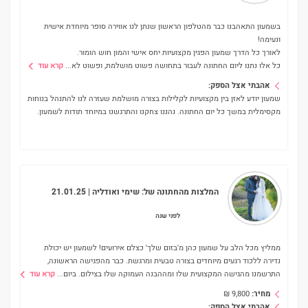
בשמעון התאהבנו כבר מהטלפון הראשון שנתן לנו אווירה סופר מיוחדת אישית
ונעימה!
לאורך כל הדרך שמעון הפגין מקצועיות יחס אישי והמון חוש הומור.
כל אלו נתנו ליום החתונה לעבור בתחושה פשוט מושלמת, ופשוט לא
...
קרא עוד
אהבתי אצל הספק:
שמעון יודע לאזן בין מקצועיות לקלילות בצורה מושלמת שעזרה לנו להתנהל בנוחות
מקסימלית במשך כל יום החתונה. נהננו צחקנו והתרגשנו במיוחד תודות לשמעון.
המלצות מהחתונה של:
שימי ואודליה
| 21.01.25
לפני שנה
ממליץ מכל הלב על שמעון כהן מ'בזום שלך' כצלם אירועים! לשמעון יש יכולת
נדירה ללכוד רגעים מיוחדים בצורה טבעית ומרגשת. כבר מהפגישה הראשונה,
התרשמנו מהגישה המקצועית שלו ומההבנה העמוקה שלו בצילום. ביום
...
קרא עוד
מחיר:
9,800
₪
אהבתי אצל הספק: