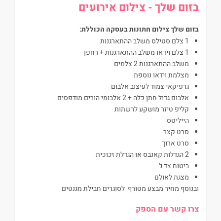
בזום שלך - צילום אירועים
בזום שלך צילום חתונות בעסקה הכוללת:
1 צלם סטילס משלב ההתארגנות
1 צלם וידאו משלב ההתארגנות + רחפן
משלב ההתארגנות 2 צלמים
מצלמת וידאו נוספת
גרפיקאי צמוד לעיצוב אלבום
אלבום גדול חתן כלה + 2 אלבומי הורים מודפסים
קליפ טיזר מושקע לרשתות
הייליטס
סרט קצר
סרט ארוך
2 הגדלות קאנבס או הגדלת זכוכית
ביטוח צד ג׳
מצגת לאולם
ובנוסף מחיר מבצע מטורף לסוגרים חבילת מגנטים
צרו קשר עם הספק