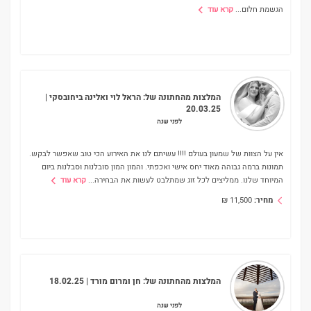
הגשמת חלום
...
קרא עוד
המלצות מהחתונה של:
הראל לוי ואלינה ביחובסקי
|
20.03.25
לפני שנה
אין על הצוות של שמעון בעולם !!!! עשיתם לנו את האירוע הכי טוב שאפשר לבקש.
תמונות ברמה גבוהה מאוד יחס אישי ואכפתי. והמון המון סובלנות וסבלנות ביום
המיוחד שלנו. ממליצים לכל זוג שמתלבט לעשות את הבחירה
...
קרא עוד
מחיר:
11,500
₪
המלצות מהחתונה של:
חן ומרום מורד
| 18.02.25
לפני שנה