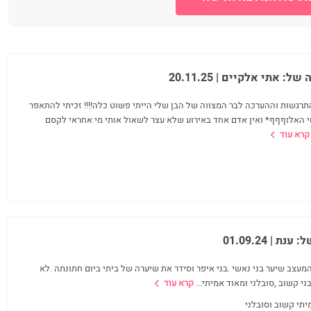
ה של:
אתי אלקיים
| 20.11.25
תרגשות וההערכה לבר המצווה של הבן שלי הייתי פשוט כלה!!!! זכיתי להתאפר
 האלוףףף* ואין אדם אחד באירוע שלא עצר לשאול אותי מי אחראי לקסם
קרא עוד
ל:
ענת
| 01.09.24
עצב שיער בני נאשי .בני איפר וסידר את שיערה של ביתי ביום חתונתה .לא
י קשוב ,סובלני ומאוד אמיתי
...
קרא עוד
יתי קשוב וסובלני