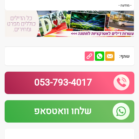
- מודעה -
שתף:
053-793-4017
שלחו וואטסאפ