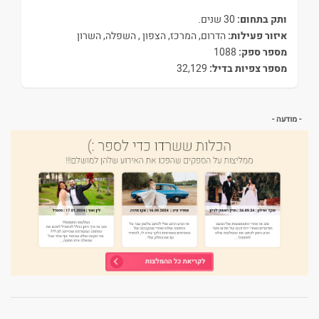
ותק בתחום:
30 שנים.
איזור פעילות:
הדרום, המרכז, הצפון , השפלה, השרון
מספר ספק:
1088
מספר צפיות בדיל:
32,129
- מודעה -