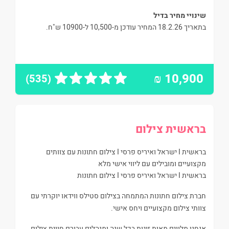
שינויי מחיר בדיל
בתאריך 18.2.26 המחיר עודכן מ-10,500 ל-10900 ש"ח.
₪
10,900
(535)
בראשית צילום
בראשית I ישראל ואיריס פרסי I צילום חתונות עם צוותים
מקצועיים ומובילים עם ליווי אישי מלא
בראשית I ישראל ואיריס פרסי I צילום חתונות
חברת צילום חתונות המתמחה בצילום סטילס ווידאו יוקרתי עם
צוותי צילום מקצועיים ויחס אישי.
אנחנו מלווים מאות זוגות בכל שנה ומנהלים עבורם חווית צילום