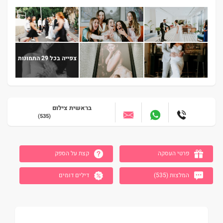
צפייה בכל 29 התמונות
בראשית צילום
(535)
עבור לאזור הבא
פרטי העסקה
קצת על הספק
המלצות (535)
דילים דומים