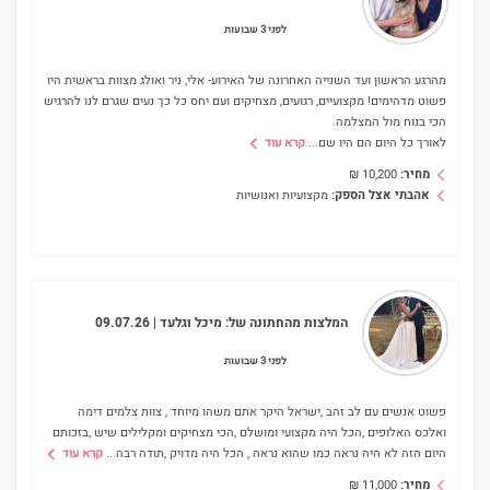
לפני 3 שבועות
מהרגע הראשון ועד השנייה האחרונה של האירוע- אלי, ניר ואולג מצוות בראשית היו
פשוט מדהימים! מקצועיים, רגועים, מצחיקים ועם יחס כל כך נעים שגרם לנו להרגיש
הכי בנוח מול המצלמה.
לאורך כל היום הם היו שם
...
קרא עוד
מחיר:
10,200
₪
אהבתי אצל הספק:
מקצועיות ואנושיות
המלצות מהחתונה של:
מיכל וגלעד
| 09.07.26
לפני 3 שבועות
פשוט אנשים עם לב זהב ,ישראל היקר אתם משהו מיוחד , צוות צלמים דימה
ואלכס האלופים ,הכל היה מקצועי ומושלם ,הכי מצחיקים ומקלילים שיש ,בזכותם
היום הזה לא היה נראה כמו שהוא נראה , הכל היה מדויק ,תודה רבה
...
קרא עוד
מחיר:
11,000
₪