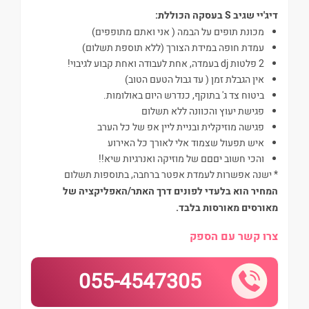
דיג'יי שגיב S בעסקה הכוללת:
מכונת תופים על הבמה ( אני ואתם מתופפים)
⁠2 פלטות dj בעמדה, אחת לעבודה ואחת קבוע לגיבוי!
אין הגבלת זמן ( עד גבול הטעם הטוב)
ביטוח צד ג' בתוקף, כנדרש היום באולומות.
פגישת יעוץ והכוונה ללא תשלום
פגישה מוזיקלית ובניית ליין אפ של כל הערב
איש תפעול שצמוד אלי לאורך כל האירוע
והכי חשוב יםםם של מוזיקה ואנרגיות שיא!!
* ישנה אפשרות לעמדת אפטר ברחבה, בתוספות תשלום
המחיר הוא בלעדי לפונים דרך האתר/האפליקציה של
מאורסים מאורסות בלבד.
צרו קשר עם הספק
055-4547305