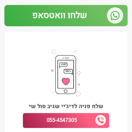
שלחו וואטסאפ
שלח פניה לדיג'יי שגיב סול שי
055-4547305