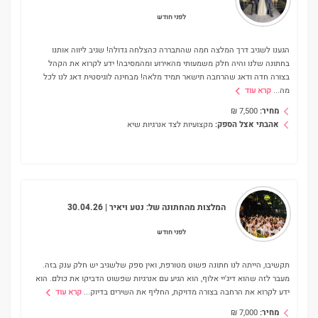
לפני חודש
הגענו לשגיב דרך המלצה חמה שהתבררה כהצלחה גדולה! שגיב ליווה אותנו
בחתונה שלנו והיה חלק משמעותי מהאירוע ומהמסיבה! ידע לקרוא את הקהל
בצורה חדה ודאג שהרחבה תישאר תמיד מלאה! מבחינה לוגיסטית דאג לנו לכל
מה
...
קרא עוד
מחיר:
7,500
₪
אהבתי אצל הספק:
מקצועיות לצד אנרגיות שיא
המלצות מהחתונה של:
נטע ויאיר
| 30.04.26
לפני חודש
תקשיבו, הייתה לנו חתונה פשוט מטורפת, ואין ספק שלשגיב יש חלק ענק בזה.
מעבר לזה שהוא דיג'יי אלוף, הוא הגיע עם אנרגיות שפשוט הדביקו את כולם. הוא
ידע לקרוא את הרחבה בצורה מדויקת, החליף את השירים בדיוק
...
קרא עוד
מחיר:
7,000
₪