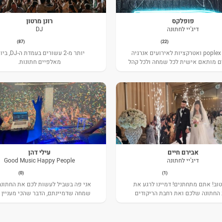
פופלקס
רונן מרטון
דיג'יי לחתונה
DJ
(87)
(22)
דיג'יי poplex ואטרקציות לאירועים אנרגיה
יותר מ-2 עשורים בעמד
 מותאם אישית לכל שמחה ולכל קהל
מאלפיים חתונות.
אבירם חיים
עילי דהן
דיג'יי לחתונה
Good Music Happy People
(0)
(1)
טוב! אתם מתחתנים! דמיינו לרגע את
אני פה בשביל לעשות לכם את החתונה
החתונה שלכם ואת רחבת הריקודים
שמחה שדמיינתם, הדבר שהכי מעניין 
עד אפס מקום, מוקפים בכל האנשים
הוא ההתרגשות שלכם בחופה והחיוך 
 אוהבים... נשמע לכם טוב? הגעתם
על הרחבה.
למקום הנכון!