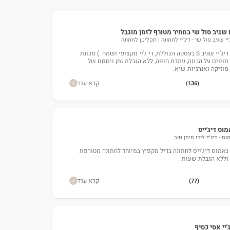
 מוגבל
'יי שגיב סול שי - דיג'יי לחתונה | תקליטן לחתונה
דיג'יי שגיב S בעסקה הכוללת, די ג'יי מקצועי ושמח :) מכונת
תופים על הבמה, עמדת חופה, ללא הגבלת זמן ויםםם של
מוזיקה ואנרגיות שיא.
קרא עוד
(136)
וס דיג'ייס
וס - דיג'יי לירז סימן טוב
גאמוס דיג'ייס לחתונה בדיל מקפיץ במיוחד לחתונה מטורפת
וללא הגבלת שעות.
קרא עוד
(77)
'יי אסי כסיף