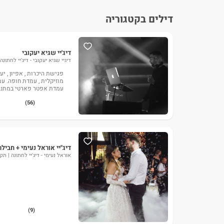
דילים בקטגוריה
דיג'יי שגיא יעקובי
דיגיי שגיא יעקובי - דיג'יי לחתונ
פגישת היכרות , אפיון , יע
עמדת אפטר פארטי במתנה
(56)
דיג"יי אוראל נעימי + חביל
אוראל נעימי - דיג'יי לחתונה | ת
(9)