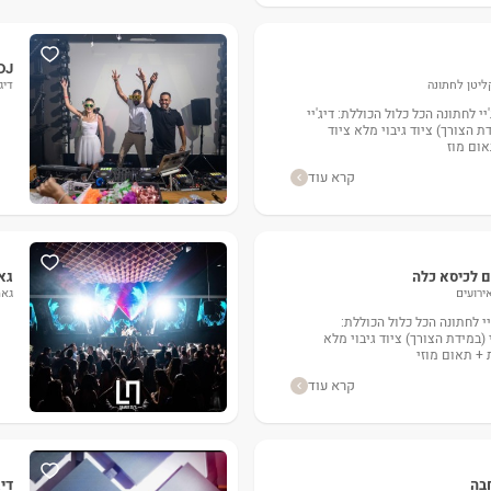
DJ שגיב סול שי במחיר מטורף לזמן
קליטן לחתונה
דיג
די ג'יי משה בי בעסקה דיג'יי לחתונה הכל כלול הכוללת: דיג'יי
ת הצורך) ציוד גיבוי מלא ציוד
ום מוז
קרא עוד
ים לכיסא כלה
גאמ
ירועים
גאמ
יי לחתונה הכל כלול הכוללת:
י (במידת הצורך) ציוד גיבוי מלא
 + תאום מוזי
קרא עוד
חבה
דיג