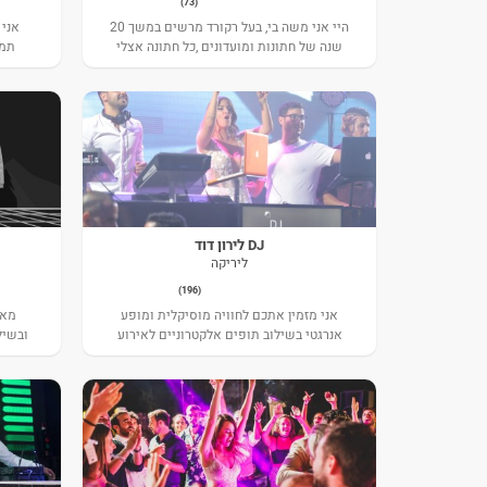
(73)
היי אני משה בי, בעל רקורד מרשים במשך 20
אני 
שנה של חתונות ומועדונים ,כל חתונה אצלי
תמי
היא מסיבה
באירוע
DJ לירון דוד
ליריקה
(196)
אני מזמין אתכם לחוויה מוסיקלית ומופע
מאי
אנרגטי בשילוב תופים אלקטרוניים לאירוע
ובשיל
של פעם בחיים.