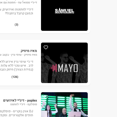
די-ג׳יי סמואל עוז - חתונות עם או
דיג׳יי לחתונות ואירועים, 
וכמובן קרנבל ברחבה!!!
(3)
מאיו מיוזיק
מאיו מיוזיק - שימי גרין - בקצב
די ג׳י שימי גרין אירוע ללא
(במידת הצורך) חיזוק הגבר
(126)
poplex - דיג'יי לאירועים
פופלקס - דיג'יי לחתונה
DJ אורן בוקריס - פופלק
תופים אלקטרוניים. ומקפי