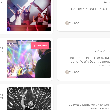
פי ❤️
אסי
עם דגש ליחס אישי לכל אורך הדרך,
קרא עוד
ספק מומלץ
דיג
 של הלב שלכם
יוני
 הגבלת זמן. ציוד גיבוי + מיקרופון
לרב . איש טכני ללא עלות נוספת עמדת DJ ללא עלות נוספת
ה ברמה ב
קרא עוד
דיג
ג'ו
ס ,תקליטן אנרגטי לחתונות, מגיע עם
ץ לכם את הרחבה.