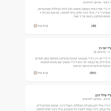
 כסיף - מוזיקה לאירועים
די ג'יי אסי כסיף בעסקה חתונה הכל כלול הכוללת אטרקציות,
עמדת די ג'יי, ציוד גיבוי מלא, ציוד לחופה., פגישת הכרות +
תאום מוזיקה, ביטוח צד ג' ועוד...
קרא עוד
(30)
'יי יוני רז
 רז - פרטיקה Dj
די ג'יי יוני רז, דיג'יי מקצועי מצוות פרטיקה מתופף בסט תופים
גדול לייב על הבמה יוני הוא דיג'יי מוערך עם מאות חתונות
וביקורות חיוביות ברחבי הרשת.
קרא עוד
(531)
'יי עילי דהן
י מיוזיק - מוסיקה לאירועים
דיג'יי עילי דהן בחבילה הכוללת: דאבל דיגיי, מכונת תופים לייב
על הבמה, ליווי צמוד לאורך כל ההכנות, ציוד גיבוי מלא לחופה