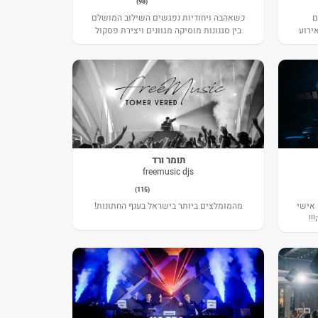
(98)
ם
כשאהבה ויחודיות נפגשים השילוב המושלם
ירוע
בין סגנונות מוסיקה מגוונים ויצירת פסקול
ייחודי עם התאמה מדוייקת לזוג ולאווירה
שתרצו ליצור בחתונה.
תומר ורד
freemusic djs
(115)
 אישי
מהמומלצים ביותר בישראל בענף החתונות!
!!