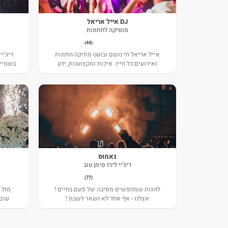
DJ אייל אריאל
מוסיקה לחתונות
(44)
אייל אריאל חי נושם ובועט מוזיקה חתונות
ואירועים כל חייו. איכות ומקצוענות, ידע
בשמיים
ונסיון, והידיעה שכל אירוע הוא מיוחד במינו
אלה הדברים שמנחים אותו והופכים כל
אירוע לבלתי נשכח.
גאמוס
דיג'יי לירז סימן טוב
(77)
לזוגות שמחפשים מסיבה של פעם בחיים !
מזל 
אצלנו - אף אחד לא נשאר לשבת !
ערב 
מלאה 
שאתם