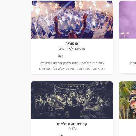
אופוריה
מוסיקה לאירועים
(63)
עים
אופוריה דיג'ייס - מוש ולירון המוטו שלנו לא
רק אתם תזכרו את האירוע אלא כל האורחים
לשנים אח"כ. והכי חשוב הכל באווירה חברית
אישית ומיקצועית. מסיבה עם הרבה מוסיקה
מגוונת מכל השנים…. שמחה ואנרגטית
גרסאות מקוריות ואכותיות
קבוצת נועם זלאיט
DJ'S