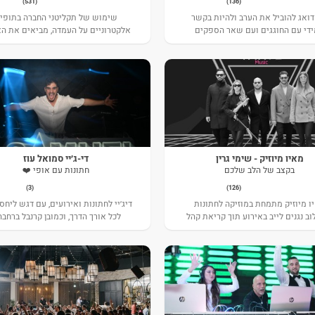
(531)
(136)
דואג להוביל את הערב ולהיות בקשר
שימוש של תקליטני החברה בתופי
די עם החוגגים ועם שאר הספקים
אלקטרוניים על העמדה, מביאים את הא
 וליצור לכם מסיבה בלתי נשכחת, לכם
לשיאים חדשים וחדשנות תמידית.
נשאר רק להרגע ולהנות.
מאיו מיוזיק - שימי גרין
די-ג׳יי סמואל עוז
בקצב של הלב שלכם
חתונות עם אופי ❤️
(3)
(126)
ו מיוזיק מתמחת במוזיקה לחתונות
דיג׳יי לחתונות ואירועים, עם דגש ליחס
וב נגנים לייב באירוע תוך קריאת קהל
לכל אורך הדרך, וכמובן קרנבל ברחבה!
מדויקת בזמן אמת