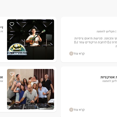
דיג
ה | תקליטן לחתונה
זיו
וץ והכוונה. פגישת תיאום ציפיות
מוזיקלית , עמדת חופה. עמדת DJ לרחבת הריקודים עוזר DJ
קרא עוד
ת אטרקציות
אופ
קליטן לחתונה
אופ
קרא עוד