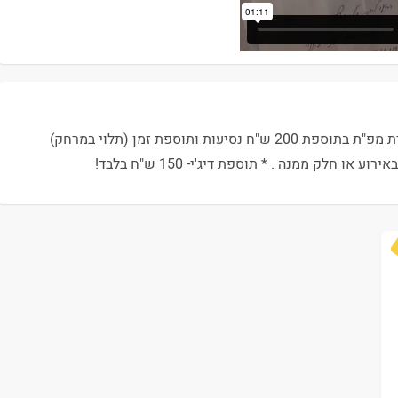
המחירים לא כוללים מע"מ. *אירוע צפונית / דרומית מפ"ת בתוספת 200 ש"ח נסיעות ותוספת זמן (תלוי במרחק)