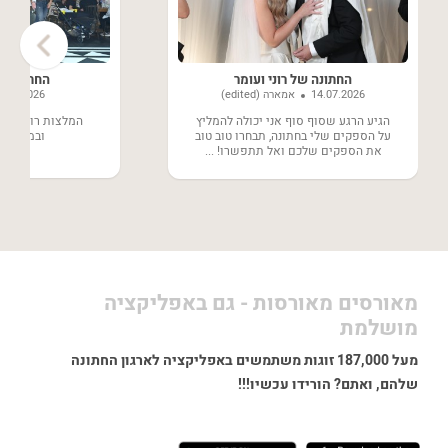
›
החתונה של רוני ועומר
החתונה של
14.07.2026
אמארה (edited)
8.06.2026
הגיע הרגע שסוף סוף אני יכולה להמליץ
המלצות רותחות ע
על הספקים שלי בחתונה, תבחרו טוב טוב
ובמחירים 
את הספקים שלכם ואל תתפשרו! ...
מאורסים מאורסות - גם באפליקציה
מושלמת
מעל 187,000 זוגות משתמשים באפליקציה לארגון החתונה
שלהם, ואתם? הורידו עכשיו!!!