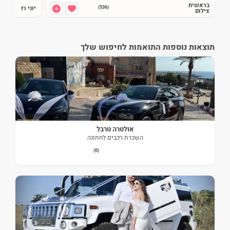
בראשית
חסכת:
-400
₪
(536)
יוני רז
צילום
איזור פעילות:
כל הארץ
צפייה בדיל >>
תוצאות נוספות התואמות לחיפוש שלך
‏אולטרה טרבל
השכרת רכבים לחתונה
(0)