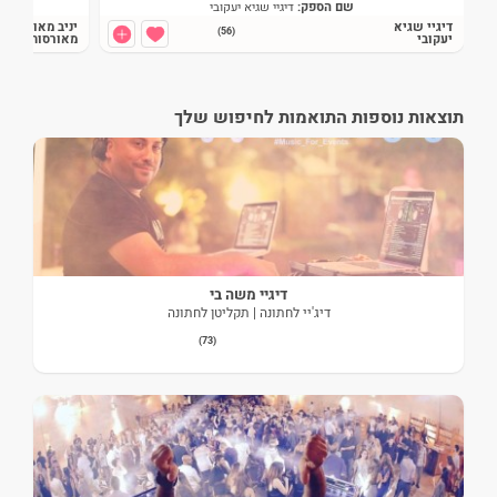
שם הספק:
דיגיי שגיא יעקובי
דיגיי שגיא
יניב מאורסים
חסכת:
-6,000
₪
(56)
יעקובי
מאורסות
צפייה בדיל >>
תוצאות נוספות התואמות לחיפוש שלך
דיגיי משה בי
דיג'יי לחתונה | תקליטן לחתונה
(73)