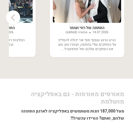
›
החתונה של רוני ועומר
החתונה של
14.07.2026
אמארה (edited)
8.06.2026
הגיע הרגע שסוף סוף אני יכולה להמליץ
המלצות רותחות ע
על הספקים שלי בחתונה, תבחרו טוב טוב
ובמחירים 
את הספקים שלכם ואל תתפשרו! ...
מאורסים מאורסות - גם באפליקציה
מושלמת
מעל 187,000 זוגות משתמשים באפליקציה לארגון החתונה
שלהם, ואתם? הורידו עכשיו!!!