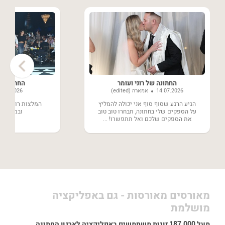
›
החתונה של רוני ועומר
החתונה של
14.07.2026
אמארה (edited)
8.06.2026
הגיע הרגע שסוף סוף אני יכולה להמליץ
המלצות רותחות ע
על הספקים שלי בחתונה, תבחרו טוב טוב
ובמחירים 
את הספקים שלכם ואל תתפשרו! ...
מאורסים מאורסות - גם באפליקציה
מושלמת
מעל 187,000 זוגות משתמשים באפליקציה לארגון החתונה