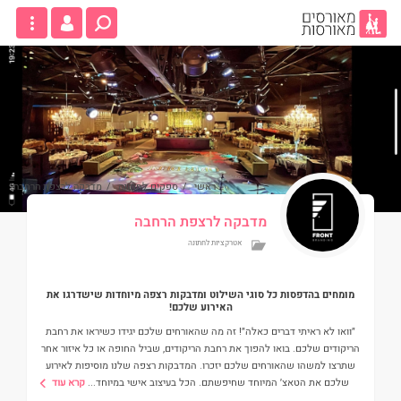
ראשי
/
ספקים לחתונה
/
מדבקה לרצפת הרחבה
מדבקה לרצפת הרחבה
אטרקציות לחתונה
מומחים בהדפסות כל סוגי השילוט ומדבקות רצפה מיוחדות שישדרגו את
האירוע שלכם!
״וואו לא ראיתי דברים כאלה״! זה מה שהאורחים שלכם יגידו כשיראו את רחבת
הריקודים שלכם. בואו להפוך את רחבת הריקודים, שביל החופה או כל איזור אחר
שתרצו למשהו שהאורחים שלכם יזכרו. המדבקות רצפה שלנו מוסיפות לאירוע
שלכם את הטאצ׳ המיוחד שחיפשתם. הכל בעיצוב אישי במיוחד
...
קרא עוד