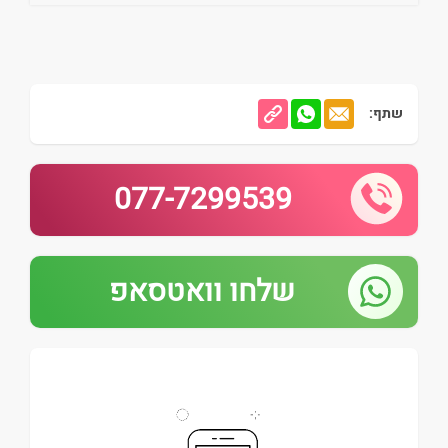
שתף:
077-7299539
שלחו וואטסאפ