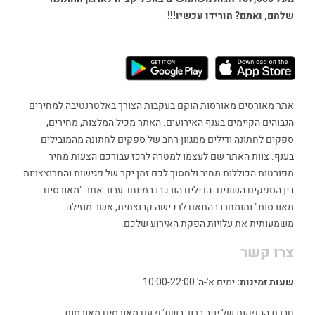
שלהם, ואתם? הורידו עכשיו!!!
אתר מאורסים מאורסות הוקם בעקבות הצורך באלטרנטיבה למחירים
הגבוהים הקיימים בענף האירועים. האתר מכיל המלצות, מחירים,
ספקים לחתונה ודילים ממגוון רחב של ספקים לחתונה מהמובילים
בענף. צוות האתר שם לעצמו למטרה לרכז עבורכם הצעות מחיר
מפורטות הכוללות מחיר ולחסוך לכם זמן יקר של פגישות והתרוצצויות
בין הספקים השונים. הדילים הורכבו במיוחד עבור אתר "מאורסים
מאורסות" ותומחרו בהתאם לרכישה קבוצתית, אשר מוזילה
משמעותית את עלויות הפקת האירוע שלכם.
צרו קשר
שעות זמינות:
ימים א'-ה' 10:00-22:00
חברת ההפקות של יניב ברוך בשת"פ עם מאורסים מאורסות.