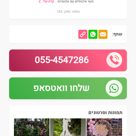
משי איכותיים עם אפשרות
...
קרא עוד
מספר ספק: 153
שתף:
055-4547286
שלחו וואטסאפ
תמונות וסרטונים