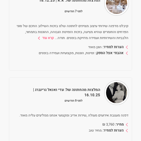
המלצות מהחתונה של:
א.א
| 18.12.25
לפני 7 חודשים
קיבלנו מדפנה שירותי עיצוב מצוינים לחתונה שלנו בזכות השילוב החכם של סוגי
הפרחים והחומרים שהיא מציעה, בזכות הזמינות הגבוהה, ההוגנות בתמחור,
הלבביות והשירותיות ועמידה מדויקת בזמנים. תודה
...
קרא עוד
הערות למחיר:
הוגן מאוד
אהבתי אצל הספק:
זמינות, הוגנות, מקצועיות ועמידה בזמנים
המלצות מהחתונה של:
עדי ואנאל גרינברג
|
16.10.25
לפני 9 חודשים
דפנה מעצבת אירועים מעולה ,שירות אדיב ומקצועי אנחנו ממליצים עליה מאוד.
מחיר:
3,760
₪
הערות למחיר:
מחיר טוב