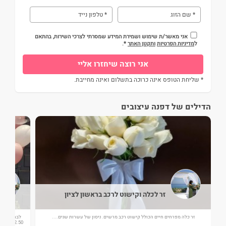
אני מאשר/ת שימוש ושמירת המידע שמסרתי לצרכי השירות, בהתאם
ל
מדיניות הפרטיות
ותקנון האתר
*.
* שליחת הטופס אינה כרוכה בתשלום ואינה מחייבת.
הדילים של דפנה עיצובים
זר לכלה וקישוט לרכב בראשון לציון
ב על
זר כלה מפרחים חיים הכולל קישוט רכב מרשים. ניסון של עשרות שנים....
2.50 גובה כולל כתיבת שמות חתן וכלה. אותיות של חתן כלה - גדולות ומעוצבות מ...