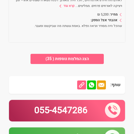
לאולם וזה היה נראה מדהים , הכל היה. מאורגן. דפנה נשארה שעתיים אחריי זמן
ויציקה לאורחים פרחים. ממליצים
...
קרא עוד
מחיר:
5,200
₪
אהבתי אצל הספק:
שהכל היה מסודר ונראה נפלא .באמת עשתה מה שביקשנו ומעבר.
הצג המלצות נוספות ( 35)
שתף:
055-4547286