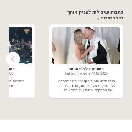
כתבות שיכולות לעניין אותך
לכל הכתבות
›
החתונה של רוני ועומר
החתונה של
14.07.2026
אמארה (edited)
8.06.2026
הגיע הרגע שסוף סוף אני יכולה להמליץ
המלצות רותחות ע
על הספקים שלי בחתונה, תבחרו טוב טוב
ובמחירים 
את הספקים שלכם ואל תתפשרו! ...