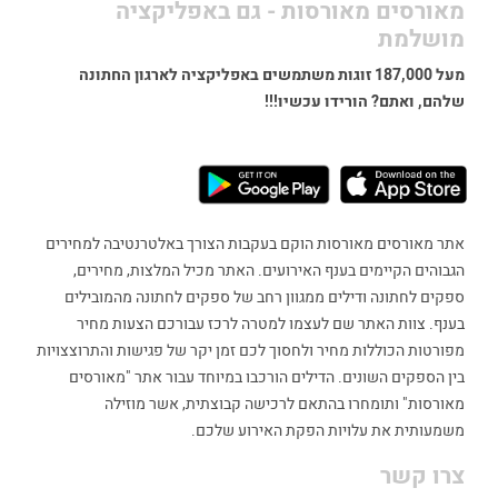
מאורסים מאורסות - גם באפליקציה
מושלמת
מעל 187,000 זוגות משתמשים באפליקציה לארגון החתונה
שלהם, ואתם? הורידו עכשיו!!!
אתר מאורסים מאורסות הוקם בעקבות הצורך באלטרנטיבה למחירים
הגבוהים הקיימים בענף האירועים. האתר מכיל המלצות, מחירים,
ספקים לחתונה ודילים ממגוון רחב של ספקים לחתונה מהמובילים
בענף. צוות האתר שם לעצמו למטרה לרכז עבורכם הצעות מחיר
מפורטות הכוללות מחיר ולחסוך לכם זמן יקר של פגישות והתרוצצויות
בין הספקים השונים. הדילים הורכבו במיוחד עבור אתר "מאורסים
מאורסות" ותומחרו בהתאם לרכישה קבוצתית, אשר מוזילה
משמעותית את עלויות הפקת האירוע שלכם.
צרו קשר