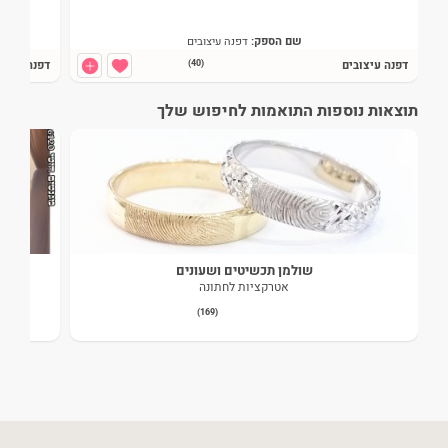
שם הספק:
דפנה עיצובים
חסכת:
-100
₪
דפנה עיצובים
(40)
דפנה עיצוב
איזור פעילות:
מרכז
צפייה בדיל >>
תוצאות נוספות התואמות לחיפוש שלך
שולמן תכשיטים ושעונים
אטרקציות לחתונה
(169)