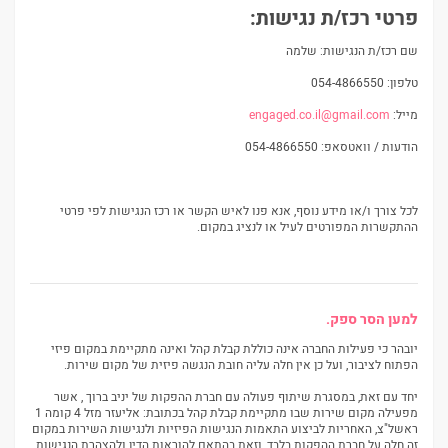
פרטי רכז/ת נגישות
:
שם רכז/ת הנגישות: שלמה
טלפון: 054-4866550
מייל:
engaged.co.il@gmail.com
הודעות / וואטסאפ: 054-4866550
לכל צורך ו/או מידע נוסף, אנא פנו לאיש הקשר או רכז הנגישות לפי פרטי
ההתקשרות המפורטים לעיל או לנציג במקום.
למען הסר ספק.
יובהר כי פעילות החברה אינה כוללת קבלת קהל ואינה מתקיימת במקום פיזי
הפתוח לציבור, ועל כן אין חלה עליה חובת הנגשה פיזית של מקום שירות.
יחד עם זאת, במסגרת שיתוף פעולה עם חברת ההפקות של יניב ברוך , אשר
מפעילה מקום שירות שבו מתקיימת קבלת קהל בכתובת: אליעזר מזל 4 קומה 1
ראשל"צ, האחריות לביצוע התאמות הנגישות הפיזיות ולנגישות השירות במקום
זה חלה על חברת ההפקות בלבד, וזאת בהתאם להוראות הדין ולהצהרת הנגישות