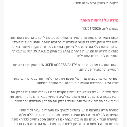
הלקוחות, באופן עצמאי ושוויוני.
מידע על נגישות האתר
מעודכן ליום ‏13/01/2026
אנחנו במאורסים מאורסות תמיד שואפים לספק לקהל הרחב הגולש באתר תוכן
נגיש ככל שניתן, ללא כל קשר לטכנולוגיה בה נבנה האתר. אנחנו פועלים לעדכן
ולהטמיע את כללי הנגישות ככל שניתן, בהתאם לעקרונות תקן הנגישות. האתר
מותאם לדרישות הנגישות לרמה 2 (AA) של התקן W.C.A.G 2. הנגישות באתר
מותאמת לדפדפנים המובילים.
האתר מונגש באמצעות חברת UA USER ACCESSIBILITY ותומך בטכנולוגיות
המסייעות המובילות בתחום.
תפריט הנגישות מציע מגוון של אפשרויות. כדי ללמוד עוד על אופן השימוש
לחצו על F1 במקלדת והוראות השימוש של התוסף תופענה.
בשל תנאים שאינם בשליטתנו, ייתכנו מקרים בהם לא נהיה מסוגלים לספק את
המידע בצורה נגישה, לרבות משום שחלקים מסוימים באתרים טרם הונגשו. אנו
נעקוב אחר מקרים אלו על מנת שנוכל לספק את הפתרון הטכנולוגי המתאים.
מסירת מידע בפורמט נגיש: בהתאם לצורך אנו מעמידים עבור לקוחותינו
אפשרות לקבלת מידע בפורמטים נגישים. מסירת המידע הינה ללא עלות
ומיועדת עבור אנשים עם מוגבלות בהתאם לצרכיהם הספציפיים ככל האפשר.
לפניות ומידע בנושא נגישות ניתן ליצור קשר עם רכז/ת הנגישות של החברה