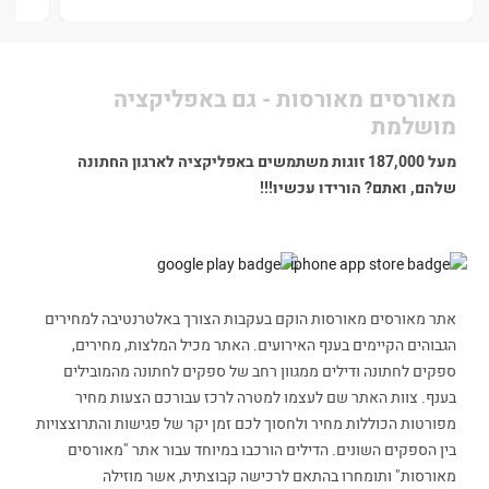
מאורסים מאורסות - גם באפליקציה
מושלמת
מעל 187,000 זוגות משתמשים באפליקציה לארגון החתונה
שלהם, ואתם? הורידו עכשיו!!!
אתר מאורסים מאורסות הוקם בעקבות הצורך באלטרנטיבה למחירים
הגבוהים הקיימים בענף האירועים. האתר מכיל המלצות, מחירים,
ספקים לחתונה ודילים ממגוון רחב של ספקים לחתונה מהמובילים
בענף. צוות האתר שם לעצמו למטרה לרכז עבורכם הצעות מחיר
מפורטות הכוללות מחיר ולחסוך לכם זמן יקר של פגישות והתרוצצויות
בין הספקים השונים. הדילים הורכבו במיוחד עבור אתר "מאורסים
מאורסות" ותומחרו בהתאם לרכישה קבוצתית, אשר מוזילה