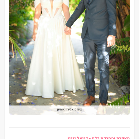
צילום:אלירון אוחיון
מאפרת ומסרקת כלה
- דניאל ניניו