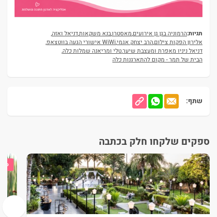
תגיות:
הרמוניה בגן גן אירועים
,
מאסטרו
,
בנא משקאות
,
דניאל ואזה
,
אלירון הפקות צילום
,
הרב יצחק אגמי
,
WiWi אישורי הגעה בווטצאפ
,
דניאל ניניו מאפרת ומעצבת שיער
,
טלי ומריאנה שמלות כלה
,
הבית של תמר - מקום להתארגנות כלה
שתף:
ספקים שלקחו חלק בכתבה
ספק
›