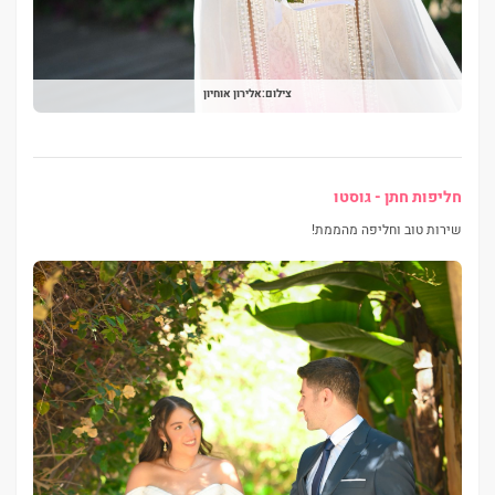
צילום:אלירון אוחיון
חליפות חתן - גוסטו
שירות טוב וחליפה מהממת!