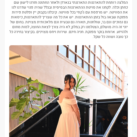
המלצה רותחת להתארגנות התארגנתי בגארדן ולאחר החתונה חזרנו לישון שם
כחתן וכלה. לקחנו את סויטת ההתארגנות הבסיסית ובגלל שהיה פנוי שדרגו לנו
את הסוויטה. יש מרפסת עם ג'קוזי בכל סוויטה. קיבלנו בקבוק יין ופלטת פירות
מפנקת שבאה בול בזמן ההתארגנות. יש את כל מה שצריך להתארגנות, כיסאות
גם נמוכים וגם בר, שולחנות, תאורה גם טבעית וגם מלאכותית מצוינת. בחום של
יוני זה היה מושלם, הצטלמנו רק במלון, לא היה צורך לצאת החוצה, למות מחום
ולהזיזע. ארוחת בוקר מפנקת. חניה חינם. שירות ויחס מצוינים. בקיצור בחירה כל
כך טובה ושווה כל שקל.