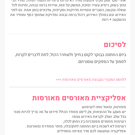
אחרי סקר שוק מקיף והצעות מחיר לא פרופרציונליות הגעתי לנחלה. מחיר הכי
נמוך בשוק, ניסיון עשיר ומוכח, ממשק קל ונוח, שירות ברמה גבוהה, זמינות לכל
שאלה ובקשה, הסברים והנחיות מדויקות ומקיפות, עדכונים בזמן אמת. גם לפני
האירוע וגם במהלך האירוע, ניהול ברמה גבוהה ומדויקת שחוסך כסף ומחזיר את
ההשקעה + רווח.
לסיכום
ביום החתונה בבוקר לקום בחיוך ולשחרר הכול, לתת לדברים לקרות,
לסמוך על הספקים שסגרתם.
לפוסט המקורי בקבוצת מאורסים מאורסות >>>
אפליקציית מאורסים מאורסות
מפורטת, ומאוד נוחה לשימוש.
יש מעקב על ההוצאות, צק ליסט מסודר הכולל פירוט על מה צריך להיות סגור
בכל שלב ושלב לקראת האירוע עצמו.
רשימות מוזמנים מסונכרנת בין החתן לכלה,
רשימת לא לשכוח ביום החתונה לחתן/כלה, סופר מסודרת ומאורגנת .
אפליקציה שתעשה לכם סדר מאיפה מתחילים.