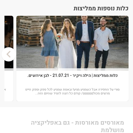
כלות נוספות ממליצות
›
כלות ממליצות | הילה ויקיר - 21.07.21 - לבן אירועים.
סורי על החפירה אבל כשמגיע מגיע! ובאמת שמגיע לכל ספק וספק היינו
אז הג
מרוצים מכולםםםםם/ קודם כל רוצה להגיד שהיום הזה...
מאורסים מאורסות - גם באפליקציה
מושלמת