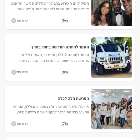
מפיק ליום האירוע בחבילה הכוללת: פגישה ותיאום
ציפיות עם הזוג שבוע לפני האירוע. מפיק צמוד
לאורך כל האירוע. אישור הגעה מול הספקים ווידוי
קבלת מפרט לפי
קרא עוד
(94)
האמר לחתונה החדשה ביותר בארץ
האמר לחתונה H2 לבן ומפואר ,האמר כולל נהג
צמוד,כולל וקישוט. שירות ברמה הגבוהה ביותר.
בתוך האמר ישנו בר משקאות שתייה קלה, חריפה
ושוקולדים..
קרא עוד
(83)
הפרשת חלה לכלה
אורטל חג'אג' הפרשת חלה בעסקה הכוללת, הנחיית
ההערב בכניסת הכלה למקווה, טקס הדלקת נרות,
טקס הפרשת חלה והרקדה שתרים את כל הקהל על
הרגליים.
קרא עוד
(73)