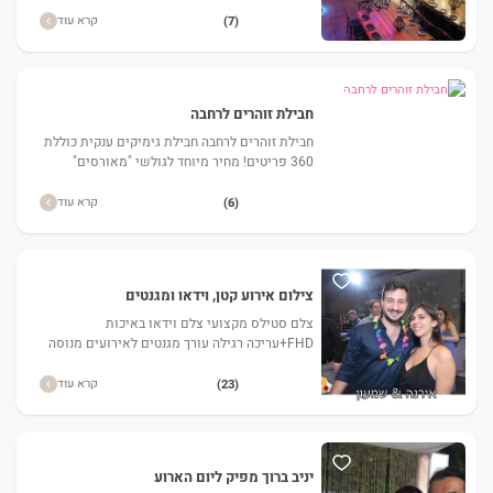
קרא עוד
(7)
חבילת זוהרים לרחבה
חבילת זוהרים לרחבה חבילת גימיקים ענקית כוללת
360 פריטים! מחיר מיוחד לגולשי "מאורסים"
לפרטים.. היכנסו לדיל.
קרא עוד
(6)
צילום אירוע קטן, וידאו ומגנטים
צלם סטילס מקצועי צלם וידאו באיכות
FHD+עריכה רגילה עורך מגנטים לאירועים מנוסה
דיסק עם כל התמונות בסוף האירוע מגנטים באיכות
מעבדה כולל 6 הגדלות A5
קרא עוד
(23)
יניב ברוך מפיק ליום הארוע