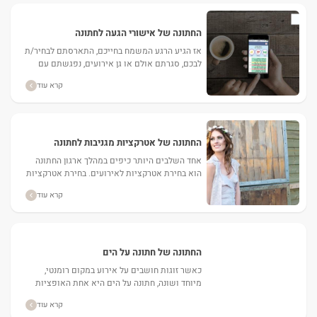
החתונה של אישורי הגעה לחתונה
אז הגיע הרגע המשמח בחייכם, התארסתם לבחיר/ת
לבכם, סגרתם אולם או גן אירועים, נפגשתם עם
הצלם, התקשרתם לדיג'יי שאתם אוהבים ומצאתן
קרא עוד
סוף סוף את שמלת...
החתונה של אטרקציות מגניבות לחתונה
אחד השלבים היותר כיפים במהלך ארגון החתונה
הוא בחירת אטרקציות לאירועים. בחירת אטרקציות
מגניבות לחתונה יכולה לשמש כתבלין פיקנטי
קרא עוד
שהופך את האירוע לצבעוני ומשמח. ...
החתונה של חתונה על הים
כאשר זוגות חושבים על אירוע במקום רומנטי,
מיוחד ושונה, חתונה על הים היא אחת האופציות
היותר מעניינות. באתר מאורסים תוכלו למצוא גני
קרא עוד
אירועים בשרון ובמרכז...