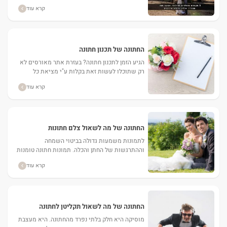
אלבום החתונה שלכם וישאירו לכם זיכרונות לכל
קרא עוד
החיים. ...
החתונה של תכנון חתונה
הגיע הזמן לתכנון חתונה? בעזרת אתר מאורסים לא
רק שתוכלו לעשות זאת בקלות ע"י מציאת כל
הספקים הדרושים, אלא גם יהיה באפשרותכם
קרא עוד
להשיג מחירים מוזלים...
החתונה של מה לשאול צלם חתונות
לתמונות משמעות גדולה בביטוי השמחה
וההתרגשות של החתן והכלה. תמונות חתונה טומנות
בחובן את הזיכרון המתוק ומנציחות את רגעי האושר
קרא עוד
של היום המיוחד. מכאן, בחירת...
החתונה של מה לשאול תקליטן לחתונה
מוסיקה היא חלק בלתי נפרד מהחתונה. היא מעצבת