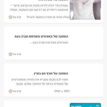
שמלת כלה יכולה להיות מוכנה או בעיצוב אישי –
מותאמת וייחודית, אך דורשת זמן והשקעה. שמלה
מוכנה מציעה פתרון מהיר וזול יותר, אך פחות
שמלה מוכנה או תופרת בהתאמה אישית?
קרא עוד
ייחודית....
החתונה של מאורסים מאורסות חברה בעמ
מאורסים מאורסות חברה בעמ ...
קרא עוד
החתונה של חורף חם בתרין
תארו לכם מקום שמביא את החוויה והסטנדרטים
של מסעדות גורמה אל החתונה שלכם. מקום
שמנוהל בצורה פדנטית ע"י אנשים "משוגעים
2021
2022
קרא עוד
לדבר", דרימרים, מלאי תשוקה,...