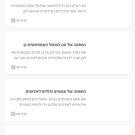
לא רוצים רכב רגיל לחתונה שלכם? אחת האופציות
היותר מעניינות ליום הצילומים וההגעה לגן
האירועים עוברת דרך השכרת רכבי אספנות
קרא עוד
לחתונות....
החתונה של מה לשאול כשמחפשים גן
אירועים
את הערב החשוב בחייכם תרצו לקיים במקום מיוחד.
לכן, סביר להניח שלבחירת מיקום לאירוע תקדישו
את מירב הזמן, הלבטים וההתייעצויות. אז, כיצד
קרא עוד
נבחר גן אירועים...
החתונה של מגנטים גדולים לאירועים
אם אתם מתחתנים בקרוב ומעוניינים לספק מזכרות
איכותיות לאורחים שלכם, כדי להזמין מגנטים
גדולים לאירועים. ...
קרא עוד