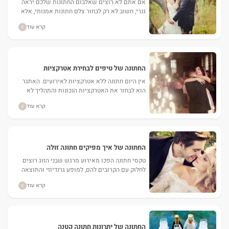
אם אתם לא רוצים שאלבום החתונות שלכם יראה
גנרי, חשוב לא רק לבחור צלם חתונות אמנותי, אלא
גם להגדיר לו בכמה שיותר מדויק מה אתם...
קרא עוד
החתונה של טיפים לבחירת אטרקציות
לאירועים
אין היום חתונה ללא אטרקציות לאירועים. האתגר
הוא לבחור את האטרקציות הנכונות והתהליך לא
תמיד קל. להלן כמה עצות. ...
קרא עוד
החתונה של איך מפיקים חתונה זולה
טקסי חתונה הפכו מאירוע מרגש שבני הזוג רוצים
לחלוק עם הקרובים להם, למופע גרנדיוזי והתוצאה
היא שרוב הזוגות מסיימים את האירוע עם גרעון
קרא עוד
תקציבי....
החתונה של יתרונות חתונה קטנה