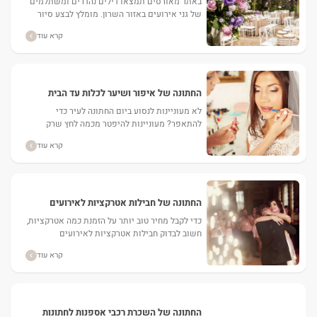
באתר מאורסים תמצאו דילים נהדרים ומשתלמים
של גני אירועים באזור השרון. מומלץ לבצע סיור
וירטואלי לפני קביעת פגישה עם נציגי הגן. ...
קרא עוד
החתונה של איפור ושיער לכלות עד הבית
לא מעוניינות לנסוע ביום החתונה לעיר כדי
להתאפר? מעוניינות להיפטר מכמה לחץ שרק
אפשר ביום החתונה? למען מטרה זו כדאי להזמין
קרא עוד
איפור ושיער לכלות עד...
החתונה של חבילות אטרקציות לאירועים
כדי לקבל מחיר טוב יותר על הזמנת כמה אטרקציות,
חשוב לבדוק חבילות אטרקציות לאירועים
המתאימות לחתונה. ...
קרא עוד
החתונה של השכרת רכבי אספנות לחתונות