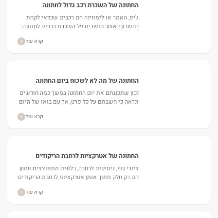
החתונה של השכרת רכב גדול לחתונה
ג'יפ, האמר או לימוזינה הם רכבים שכדאי לקחת
בחשבון כאשר חושבים על השכרת רכבים לחתונה.
באתר מאורסים תמצאו אופציות משתלמות של
קרא עוד
השכרת רכב גדול לחתונה....
החתונה של מה לא לשכוח ביום החתונה
נכון שתכננתם את יום החתונה במשך כמה חודשים
ונראה כי חשבתם על כל פרט, אך עם בואו של היום
המיוחל הזה, רבים עשויים להיכנס למצבי...
קרא עוד
החתונה של אטרקציות לרחבת הריקודים
בחתונה
ציורי גוף, גימיקים לרחבה, בלונים מתפוצצים ועשן
הם רק חלק מתוך אותן אטרקציות לרחבת הריקודים
בחתונה שכדאי להזמין....
קרא עוד