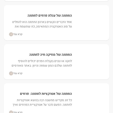
החתונה של עגלת פרחים לחתונה
אחד הדברים הקשים בארגון החתונה הוא להחליט
על סוג האטרקציה המתאימה, כזו שתשמח את
האורחים אך גם חדשנית ומפתיעה. אחד הטרנדים
קרא עוד
החמים לאטרקציות לאירועים...
החתונה של מוזיקה חיה לחתונה
להקה או נגנים בקבלת הפנים יכולים להוסיף
לחתונה שלכם המון שמחה וגיוון. באתר מאורסים
אפשר למצוא דילים משתלמים בנושא זה....
קרא עוד
החתונה של אטרקציות לחתונה: פרחים
כל זוג מקדיש מחשבה רבה בנושא אטרקציות
לחתונה. הפעם נדבר על אטרקציית הפרחים ואיך
אפשר להשתמש בה במהלך החתונה....
קרא עוד