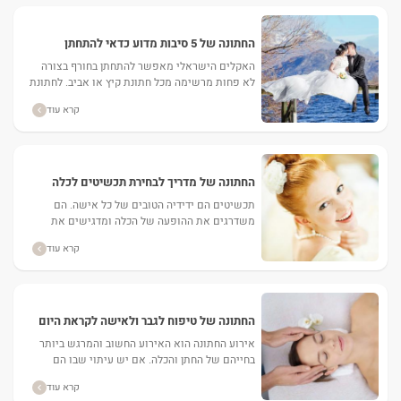
החתונה של 5 סיבות מדוע כדאי להתחתן
בחורף?
האקלים הישראלי מאפשר להתחתן בחורף בצורה
לא פחות מרשימה מכל חתונת קיץ או אביב. לחתונת
חורף ישנם יתרונות רבים בולטים, על פני חתונה
קרא עוד
בעונות...
החתונה של מדריך לבחירת תכשיטים לכלה
תכשיטים הם ידידיה הטובים של כל אישה. הם
משדרגים את ההופעה של הכלה ומדגישים את
סגנונה. אילו אקססוריז כדאי לשלב להופעה וכיצד
קרא עוד
להתאים אותם לשמלת...
החתונה של טיפוח לגבר ולאישה לקראת היום
הגדול
אירוע החתונה הוא האירוע החשוב והמרגש ביותר
בחייהם של החתן והכלה. אם יש עיתוי שבו הם
אמורים להיראות במיטבם, להשקיע בטיפוח עצמי
קרא עוד
ולהיראות באופן לא...