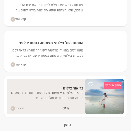
ירח הדבש
פורטוגל היא יעד נפלא לבלות בו את ירח הדבש
שלכם, היא מציעה שפע מקומות בילוי לחופשה
רומנטית מושלמת. תוכלו למצוא בה ארכיטקטורה
קרא עוד
מיוחדת ומפוארת, חופים...
החתונה של צילומי משפחה בסטודיו לפני
החתונה
מעוניינים בחוויה מרגשת לפני החתונה? כדאי לכם
לעשות צילומי משפחה בסטודיו עם או בלי קשר
לאלבום החתונה של הזוג....
קרא עוד
ספק מומלץ
בר אור צילום
בר אור צלמים – עשור של תיעוד חתונות , תופסים
בהווה את הזיכרונות שלכם בעתיד.
קרא עוד
(171)
טוען...