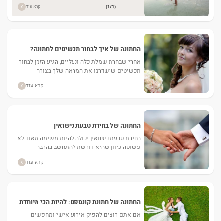
קרא עוד
(171)
החתונה של איך לבחור תכשיטים לחתונה?
אחרי שבחרת שמלת כלה ונעליים, הגיע הזמן לבחור
תכשיטים שישדרגו את המראה שלך בצורה
משמעותית. הכנו עבורך כמה טיפים שיסייעו לך
קרא עוד
במשימה קשה זו. ...
החתונה של בחירת טבעת נישואין
בחירת טבעת נישואין יכולה להיות משימה מאוד לא
פשוטה כיוון שהיא דורשת להתחשב בהרבה
פרמטרים כגון מחיר, צורה, צבע, רוחב, עיצוב ועוד.
קרא עוד
הכנו עבורכם מספר...
החתונה של חתונת קונספט: להיות הכי מיוחדת
בחופה
אם אתם רוצים להפיק אירוע אישי ומחפשים