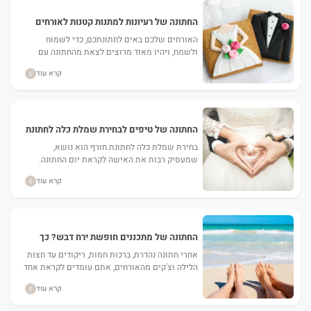
החתונה של רעיונות למתנות קטנות לאורחים
האורחים שלכם באים לחתונתכם, כדי לשמוח
ולשמח, ויהיו מאוד מרוצים לצאת מהחתונה עם
מתנה קטנה בידיים. קבלו רעיונות יצירתיים למתנות
קרא עוד
קטנות לאורחים, שיעלו חיוך...
החתונה של טיפים לבחירת שמלת כלה לחתונת
חורף
בחירת שמלת כלה לחתונת חורף הוא נושא,
שמעסיק רבות את האישה לקראת יום החתונה.
הרצון להיראות מושלם, לצד הצורך להתאים את
קרא עוד
השמלה לעונת החורף...
החתונה של מתכננים חופשת ירח דבש? כך
תעשו זאת נכון
אחרי חתונה נהדרת, ברכות חמות, ריקודים עד חצות
הלילה וצ'קים מהאורחים, אתם עומדים לקראת אחד
הרגעים המהנים ביותר- ירח הדבש! כיצד בוחרים יעד
קרא עוד
מתאים...