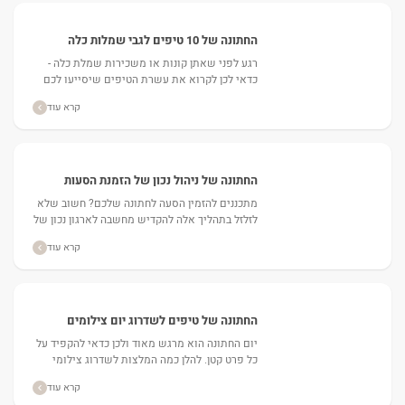
החתונה של 10 טיפים לגבי שמלות כלה
רגע לפני שאתן קונות או משכירות שמלת כלה -
כדאי לכן לקרוא את עשרת הטיפים שיסייעו לכם
לייעל את התהליך. ...
קרא עוד
החתונה של ניהול נכון של הזמנת הסעות
לאירועים
מתכננים להזמין הסעה לחתונה שלכם? חשוב שלא
לזלזל בתהליך אלה להקדיש מחשבה לארגון נכון של
התהליך מההתחלה ועד הסוף....
קרא עוד
החתונה של טיפים לשדרוג יום צילומים
יום החתונה הוא מרגש מאוד ולכן כדאי להקפיד על
כל פרט קטן. להלן כמה המלצות לשדרוג צילומי
החתונה....
קרא עוד