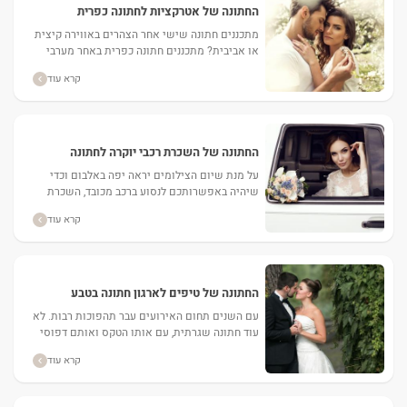
החתונה של אטרקציות לחתונה כפרית
מתכננים חתונה שישי אחר הצהרים באווירה קיצית
או אביבית? מתכננים חתונה כפרית באחר מערבי
השבוע? כדאי גם להתאים אליה אטרקציות לחתונה
קרא עוד
כפרית. באתר מאורסים...
החתונה של השכרת רכבי יוקרה לחתונה
על מנת שיום הצילומים יראה יפה באלבום וכדי
שיהיה באפשרותכם לנסוע ברכב מכובד, השכרת
רכבי יוקרה לחתונה זאת אופציה נהדרת לאירועים
קרא עוד
כמו חתונות. ...
החתונה של טיפים לארגון חתונה בטבע
עם השנים תחום האירועים עבר תהפוכות רבות. לא
עוד חתונה שגרתית, עם אותו הטקס ואותם דפוסי
האירוע. היום, זוגות רבים שואפים לחגוג את
קרא עוד
חתונתם בדרך...