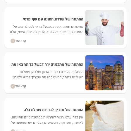
החתונה של שדרוג חתונה עם שף פרטי
מתכננים חתונה קטנה בטבע? כדאי לכם לחשוב על
הזמנת שף פרטי. זה לא רק עניין של יחס אישי, אלא
גם מטבח איכותי במיוחד, להבדיל מארוחות...
קרא עוד
החתונה של מתכננים ירח דבש? כך תמצאו את
היעד המושלם עבורכם
ההחלטה על ירח דבש והארגון שלו הן פעולות
חשובות ביותר, כמעט כמו מה שצריך לבצע ולארגן
לקראת החתונה עצמה. צריך לבחור את היעד
קרא עוד
המתאים, לתכנן...
החתונה של מדריך לבחירת שמלת כלה
אין כלה שלא רוצה להיראות במיטבה ביום חתונתה.
לאיפור, תסרוקת, תכשיטים, נעליים יש השפעה על
ההופעה הסופית של הכלה, אך יותר מכל חשובה