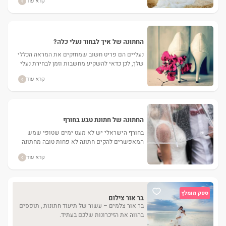
קרא עוד
שמלת הכלה,...
החתונה של איך לבחור נעלי כלה?
נעליים הם פריט חשוב שמחזקים את המראה הכללי
שלך, לכן כדאי להשקיע מחשבות וזמן לבחירת נעלי
כלה מושלמות, אך גם שיהיו נוחות לכפות רגליך. ...
קרא עוד
החתונה של חתונת טבע בחורף
בחורף הישראלי יש לא מעט ימים שטופי שמש
המאפשרים להקים חתונה לא פחות טובה מחתונה
בעונת הקיץ החמה. עם זאת, חתונת חורף מחייבת
קרא עוד
היערכות מיוחדת...
ספק מומלץ
בר אור צילום
בר אור צלמים – עשור של תיעוד חתונות , תופסים
בהווה את הזיכרונות שלכם בעתיד.