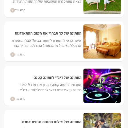
לצאת מהמסגרת המקובעת של החתונות הרגילות,
חתונת קונספט זה בדיוק מה שאתם צריכים. ...
קרא עוד
החתונה של כך תבחרי את מקום ההתארגנות
ביום החתונה
איפה כדאי להתארגן לחתונה בבית? אצל המאפרת
או בכלל בצימר? מתלבטות? הכנו לכם מדריך קצר
שיעזור לכם להגיע להחלטה המתאימה לכם ביותר.
קרא עוד
...
החתונה של דיג'יי לחתונה קטנה
מתכננים חתונה קטנה בשרון או במרכז? לאחר
בחירת גן אירועים כדאי להתחיל לחפש דיג'יי
לחתונה קטנה. כרגיל, באתר מאורסים תמצאו מגוון
קרא עוד
דילים משתלמים בנושא. ...
החתונה של צילום חתונות מזווית אחרת