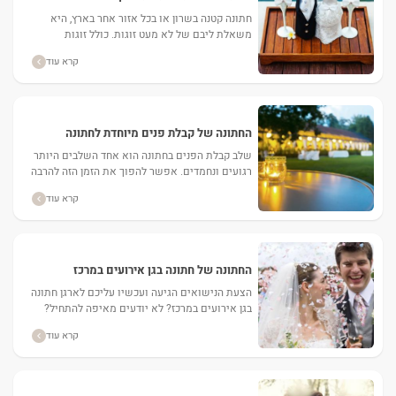
חתונה קטנה בשרון או בכל אזור אחר בארץ, היא
משאלת ליבם של לא מעט זוגות. כולל זוגות
שיכולים להרשות לעצמם חתונה גדולה. ...
קרא עוד
החתונה של קבלת פנים מיוחדת לחתונה
שלב קבלת הפנים בחתונה הוא אחד השלבים היותר
רגועים ונחמדים. אפשר להפוך את הזמן הזה להרבה
יותר נעים, מעניין ונחמד ע"י ארגון קבלת פנים...
קרא עוד
החתונה של חתונה בגן אירועים במרכז
הצעת הנישואים הגיעה ועכשיו עליכם לארגן חתונה
בגן אירועים במרכז? לא יודעים מאיפה להתחיל?
אתם באתר הנכון – מכאן הדרך לחופה, העוברת בין
קרא עוד
חבילות...