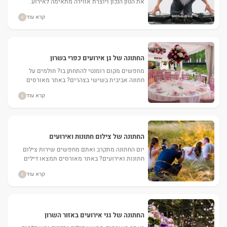
את הטון הנכון ויוצרת אווירה מתאימה לאירוע.
תקליטן איכותי יכול להרים את האירוע שלכם לרמה
קרא עוד
אחרת. בחירת...
החתונה של גן אירועים כפרי בשרון
מחפשים מקום רומנטי להתחתן בו? חולמים על
חתונה אביבית בשישי בצהרים? באתר מאורסים
אפשר למצוא גן אירועים כפרי בשרון המתאים
קרא עוד
לצרכים שלכם. ...
החתונה של צילום חתונות ואירועים
יום החתונה מתקרב ואתם מחפשים שירות צילום
חתונות ואירועים? באתר מאורסים תמצאו דילים
רלוונטיים במחירים משתלמים. ...
קרא עוד
החתונה של גני אירועים באזור השרון