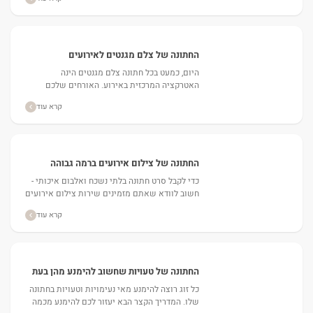
החתונה של צלם מגנטים לאירועים
היום, כמעט בכל חתונה צלם מגנטים הינה
האטרקציה המרכזית באירוע. האורחים שלכם
משקיעים זמן רב וכסף בהופעה שלהם ומצפים
קרא עוד
לצאת מהחתונה עם תמונות מגנטים בידיים....
החתונה של צילום אירועים ברמה גבוהה
כדי לקבל סרט חתונה בלתי נשכח ואלבום איכותי -
חשוב לוודא שאתם מזמינים שירות צילום אירועים
ברמה גבוהה....
קרא עוד
החתונה של טעויות שחשוב להימנע מהן בעת
ארגון חתונה
כל זוג רוצה להימנע מאי נעימויות וטעויות בחתונה
שלו. המדריך הקצר הבא יעזור לכם להימנע מכמה