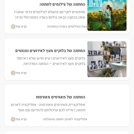
החתונה של צילומים לחתונה
מחפשים לוקיישן מושלם לצילומים כדאי שתהיו
אתנו בכתבה הבאה:צילום בשדה החמניות!! הכינו
את עצמכם לאחת החוויות הפוטוגניות ביותר, הנה
עונת הצילומים בשדה החמניות
קרא עוד
כמה דברים שאסור לכם לפספס...
החתונה של בלוקים מעץ לאירועים ומגנטים
מעץ
בלוקים מעץ לאירועים רעיון חדש שלא ראיתם!
בלוקים מעץ לאירועים – המתנה המדהימה
לאורחים שידהימו אותכם, כל אורח שמגיע מקבל
קרא עוד
את המזכרת המושלמת ביותר בענף האירועים...
החתונה של מאורסים מאורסות
אפליקציית מאורסים מאורסות - אפליקציה לארגון
חתונה, דמיינו לכם שיכולתם להתייעץ עם מעל
85,318 זוגות שכבר התחתנו ולקבל מידע רלוונטי
אפליקציה לארגון חתונה מושלמת
קרא עוד
שיעזור לכם להבין, איך...