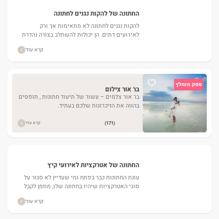
החתונה של להקות נגנים לחתונה
להקות נגנים לחתונה לא מתאימות אך ורק
לאירועים דתים. הן יכולות להשתלב בצורה נהדרת
גם באירועים קטנים או גדולים של זוג חילונים....
קרא עוד
ספק מומלץ
בר אור צילום
בר אור צלמים – עשור של תיעוד חתונות , תופסים
בהווה את הזיכרונות שלכם בעתיד.
קרא עוד
(171)
החתונה של אטרקציות לאירועי קיץ
עונת החתונות כבר בפתח ומי שעדיין לא סגור על
סוגי האטרקציות שיהיו בחתונה שלו, מוזמן לקבל
השראות וטיפים על האטרקציות הלוהטות לאירועי
קרא עוד
הקיץ החמים....