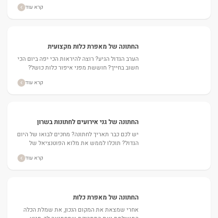
מהן....
קרא עוד
החתונה של מאפרת כלות מקצועית
הערב הגדול הגיע? רוצה להיראות הכי יפה ביום הכי
חשוב בחייך? חוששת מפני איפור כלות כושל?
לעיתים, הבחירות הלא נכונות עלולות להרוס לך...
קרא עוד
החתונה של גני אירועים לחתונות בשרון
יש לכם כבר תאריך לחתונה? מחכים לבואו של היום
הגדול? תוכלו לממש את מלוא הפוטנציאל של
האירוע באמצעות השכרת מקום בליבו של הטבע.
קרא עוד
גני...
החתונה של מאפרת כלות
אחרי שמצאת את המקום הנכון, את שמלת הכלה