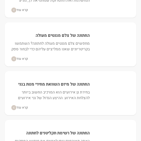
המושלמת ואת התסרוקת שמחמיאה לך, מגיע
השלב של האיפור. מומלץ מאוד לקחת את נושא
קרא עוד
האיפור במלוא הרצינות...
החתונה של צלם מגנטים מעולה
מחפשים צלם מגנטים מעולה לחתונה? השתמשו
בקריטריונים שאנו ממליצים עליהם כדי לבחור ספק
מקצועי....
קרא עוד
החתונה של מיזם השוואת מחירי מנות בגני
אירועים גני אירועים מחיר
בחירת גן אירועים הוא המרכיב החשוב ביותר
להצלחת האירוע. ההיצע הגדול של גני אירועים
בארץ וטווח מחירים עצום בתחום, מקשים על בני
קרא עוד
הזוג בבחירת המקום...
החתונה של רשימת תקליטנים לחתונה