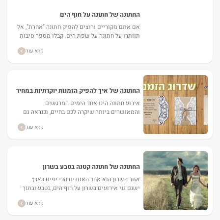
החתונה של חתונה על חוף הים
אם אתם מקוריים ורוצים להפיק חתונה "אחרת", אל
תוותרו על חתונה על שפת הים. קבלו מספר סיבות
מדוע כדאי לערוך חתונה בים. ...
קרא עוד
החתונה של איך להפיק הזמנות יוקרתיות במחיר
זול?
אירוע חתונה הינו אחד הימים המרגשים
והמאושרים ביותר שיקרה לכם בחיים, וכנראה גם
אחד הימים שתצטרכו להשקיע בו ממיטב כספכם.
קרא עוד
אל תמהרו לבזבז את כל...
החתונה של חתונה קטנה בטבע בשרון
אזור השרון הוא אחד האזורים הכי יפים בארץ.
ישנם גני אירועים בשרון על חוף הים, בטבע ובתוך
ערים. באתר מאורסים ניתן למצוא דילים
קרא עוד
משתלמים...