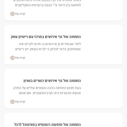
באתר מאורסים ניתן לצמצם את חיפוש הספקים
לחתונה בין היתר ע"י הצצה ברשימת התקליטנים
לחתונה המציעים דילים משתלמים לאירוע....
קרא עוד
החתונה של גני אירועים במרכז עם רישיון עסק
לפני שבוחרים גן אירועים בו תרצו לקיים את
שמחתכם, כדאי לבדוק כי לבית העסק יש רישיון
עסק הכל כך חשוב לבטחונם של החוגגים. אז, כיצד...
קרא עוד
החתונה של גני אירועים כשרים בשרון
בעת תכנון החתונה הרבה נושאים עולים על הפרק
ונושא הכשרות הינו מבין החשובים. אם אתם
מחפשים גני אירועים כשרים בשרון, ואנכם בטוחים
קרא עוד
לפי אילו פרמטרים...
החתונה של חופשה רומנטית בפורטוגל לרגל