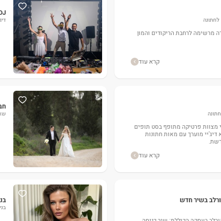
DJ שגיב סול שי במחיר מטורף לזמן
 לחתונה
דיג
דה מרשימה לרחבת הריקודים והמון
קרא עוד
חב
לחתונה
שאק
קצועי מצוות פרטיקה מתופף בסט תופים
א דיג'יי מוערך עם מאות חתונות
רשת.
קרא עוד
ורלב בשיר חדש
בני
בני
ורלב בעסקה הכוללת: שיר כניסה