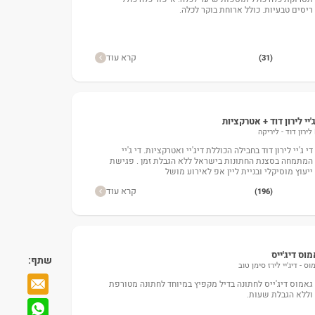
ריסים טבעיות. כולל ארוחת בוקר לכלה.
קרא עוד
(31)
'יי לירון דוד + אטרקציות
די ג'יי לירון דוד בחבילה הכוללת דיג'יי ואטרקציות. די ג'יי
המתמחה בסצנת החתונות בישראל ללא הגבלת זמן . פגישת
ייעוץ מוסיקלי ובניית ליין אפ לאירוע מושל
קרא עוד
(196)
וס דיג'ייס
שתף:
וס - דיג'יי לירז סימן טוב
גאמוס דיג'ייס לחתונה בדיל מקפיץ במיוחד לחתונה מטורפת
וללא הגבלת שעות.