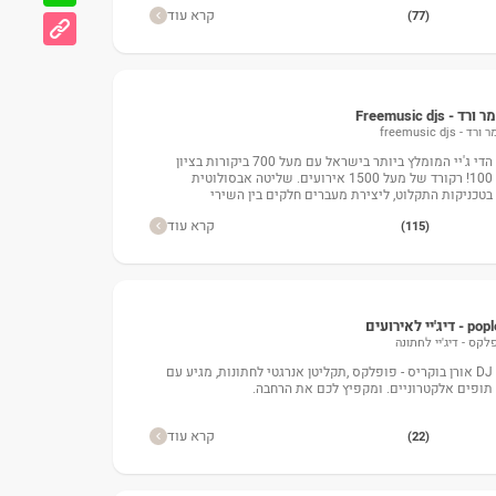
קרא עוד
(77)
רד - Freemusic djs
ד - freemusic djs
הדי ג'יי המומלץ ביותר בישראל עם מעל 700 ביקורות בציון
100! רקורד של מעל 1500 אירועים. שליטה אבסולוטית
בטכניקות התקלוט, ליצירת מעברים חלקים בין השירי
קרא עוד
(115)
 דיג'יי לאירועים
לקס - דיג'יי לחתונה
DJ אורן בוקריס - פופלקס ,תקליטן אנרגטי לחתונות, מגיע עם
תופים אלקטרוניים. ומקפיץ לכם את הרחבה.
קרא עוד
(22)