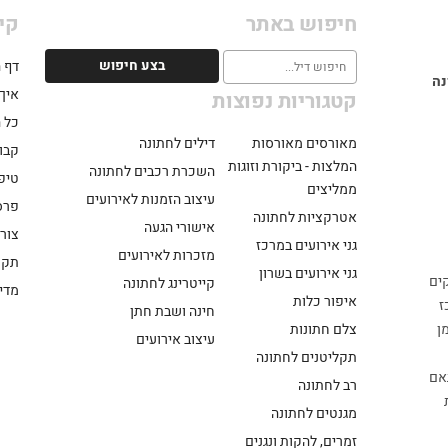
חיפוש באתר
קי
דף 
נה
איך 
קטגוריות נפוצות
כל 
מאורסים מאורסות
דילים לחתונה
קבוצ
המלצות - ביקורת וזוגות
השכרת רכבים לחתונה
טיפ
ממליצים
עיצוב הזמנות לאירועים
פרס
אטרקציות לחתונה
אישורי הגעה
צור
גני אירועים במרכז
מזכרות לאירועים
תקנ
גני אירועים בשרון
ים
קייטרינג לחתונה
מדינ
איפור כלות
ז
חינה ושבת חתן
צלם חתונות
ן
עיצוב אירועים
תקליטנים לחתונה
אם
רב לחתונה
מגנטים לחתונה
זמרים, להקות ונגנים