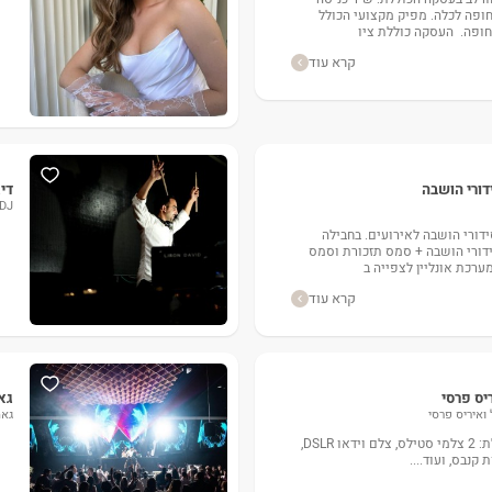
חופה לכלה. מפיק מקצועי הכולל
חופה. העסקה כוללת ציו
קרא עוד
דורי הושבה
דיג
DJ לירון דוד - ליריקה
ידורי הושבה לאירועים. בחבילה
דורי הושבה + סמס תזכורת וסמס
מערכת אונליין לצפייה ב
קרא עוד
יס פרסי
גאמ
ואיריס פרסי
גאמ
חבילת צילום חתונה הוכללת: 2 צלמי סטילס, צלם וידאו DSLR,
קנבס, ועוד....