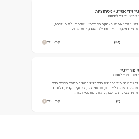
'יי גידי אסייג + אטרקציות
 אסייג - די ג'יי לחתונה
דיג'יי גידי אסייג בעסקה הכוללת: עמדת די ג'יי מעוצבת,
תופים אלקטרוניים וחבילת אטרקציות שווה.
קרא עוד
(84)
י מור דיג'יי
י מור - דיג'יי לחתונה
די גיי יוסי מור בחבילת הכל כלול במחיר מיוחד הכולל הכל
מהכל. מערכת לייזרים, תותחי עשן, זיקוקים קרים, בלונים
מתפוצצים, עשן כבד, בועות וקונפטי ועוד..
קרא עוד
(3)