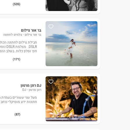
(535)
בר אור צילום
בר אור צילום - צלמים לחתונה
DSLR. מ
חוץ וסלון כלות. בשלב ההכנות מגי
(171)
DJ רונן מרטון
רונן מרטון - DJ
חתונות ידע מוסיקלי נרחב
(87)