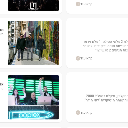
קרא עוד
תומר ו
תומר ור
חבילת צילום לחתונה הכוללת 2 צלמי סטילס. 1 צלם וידאו
צלמת DSLR נוספת נייחת חופה וריקודים. צילומי
עים 2 אנשי צוו
קרא עוד
poplex -
פופ
מעל שני עשורים בעמדת התקליטן, תיקלט במעל ל-2000
 והתאמה מוסיקלית "לפי מידה".
קרא עוד