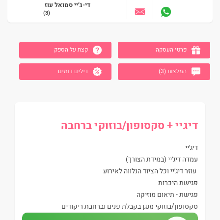
די-ג׳יי סמואל עוז
(3)
עבור לאזור הבא
פרטי העסקה
קצת על הספק
המלצות (3)
דילים דומים
דיגיי + סקסופון/בוזוקי ברחבה
דיג׳יי
עמדה דיג׳יי (במידת הצורך)
עוזר דיג׳יי וכל הציוד הנלווה לאירוע
פגישת היכרות
פגישת - תיאום מוזיקה
סקסופון/בוזוקי מנגן בקבלת פנים וברחבת ריקודים