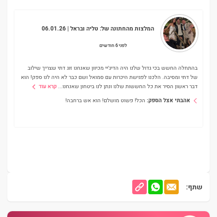
המלצות מהחתונה של:
טליה ובראל
| 06.01.26
לפני 6 חודשים
בהתחלה החשש בכי גדול שלנו היה הדיג'יי מכיוון שאנחנו זוג דתי שצריך שילוב
של דתי ומסיבה. הלכנו לפגישת היכרות עם סמואל ושם כבר לא היה לנו ספק! הוא
דבר ראשון הסיר את כל החששות שלנו ונתן לנו ביטחון שאנחנו
...
קרא עוד
אהבתי אצל הספק:
הכל! פשוט מושלם! הוא אש ברחבה!
שתף: