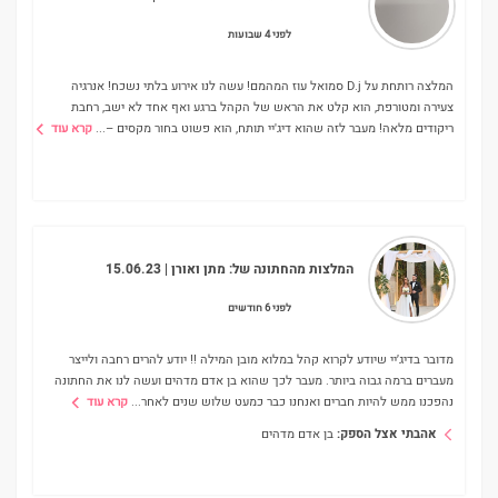
לפני 4 שבועות
המלצה רותחת על D.j סמואל עוז המהמם! עשה לנו אירוע בלתי נשכח! אנרגיה
צעירה ומטורפת, הוא קלט את הראש של הקהל ברגע ואף אחד לא ישב, רחבת
ריקודים מלאה! ​מעבר לזה שהוא דיג'יי תותח, הוא פשוט בחור מקסים –
...
קרא עוד
המלצות מהחתונה של:
מתן ואורן
| 15.06.23
לפני 6 חודשים
מדובר בדיג׳יי שיודע לקרוא קהל במלוא מובן המילה !! יודע להרים רחבה ולייצר
מעברים ברמה גבוה ביותר. מעבר לכך שהוא בן אדם מדהים ועשה לנו את החתונה
נהפכנו ממש להיות חברים ואנחנו כבר כמעט שלוש שנים לאחר
...
קרא עוד
אהבתי אצל הספק:
בן אדם מדהים