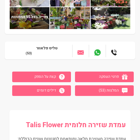
צפייה בכל 55 התמונות
טליס פלאוור
(53)
עבור לאזור הבא
פרטי העסקה
קצת על הספק
המלצות (53)
דילים דומים
עמדת שזירה חלומית Talis Flower
עמדת שזירה מעוצבת מלאה ומותאמת לסגנונות שונים הכוללת: