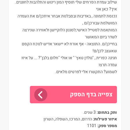
שילוב עמדת הפרחים שלי תוסיף המון ריגוש והתלהבות לחוגגים.
איך? כאן אני
נכנסת לתמונה , באדיבות ובסבלנות אבחר איתכן/ם את העמדה
המושלמת עבורכן/ם ,
המותאמת לסטייל האישי,לסגנון הלוקיישן ולאווירה שנירצה
לשדר ביום המאושר
בחייכן/ם. התוצאה - אף אורח לא יישאר אדיש לנוכח הקסם
שאעצב לכן/ם!
חגיגה כפרית , "גולדן טאץ' " או אולי "חלום בלבן"? ... על איזו
עמדה תרצו
לשמוע? התקשרו אלי לפרטים מלאים.
צפייה בדף הספק
ותק בתחום:
3 שנים.
איזור פעילות:
הדרום, המרכז, השפלה, השרון
מספר ספק:
1101