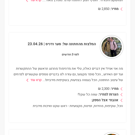
המושקע והפורח . הוסיף המון לחתונה שלנו. מומלץ מאוד.
...
קרא עוד
מחיר:
2,850
₪
המלצות מהחתונה של:
סער ודניס
| 23.04.26
לפני 3 חודשים
מה אני אגיד! אין דברים כאלה, טלי את מדהימה! מהרגע הראשון של ההתקשרות
ועד יום האירוע , הכל סופר מקצועי, גם עזרה לנו בדברים נוספים שקשורים לפרחים
של עיצוב החתונה, הכל בענווה בצניעות, בשקיפות מירבית!
...
קרא עוד
מחיר:
2,300
₪
הערות למחיר:
שווה כל שקל!
אהבתי אצל הספק:
הכל, שקיפות, מהירות, זמינות, מקצועיות - ראש שקט ואיכות מירבית