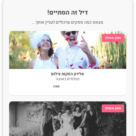
דיל זה הסתיים!
מצאנו כמה ספקים שיכולים לעניין אותך...
ראשי
/
צלמים לחתונה
/
צילום חתונה
/
רומבה צלמים
ספק מומלץ
רומבה צלמים
רומבה צלמים בחבילת צילום חתונה סטנדרט + הכלוללת צלם וידאו
dslr + מצלמה נוספת לגיבוי מהצד. 2 צלמי סטילס 4 אלבומים בגדלים
שונים ועוד...
אלירון הפקות צילום
מצלמים באהבה
(164)
שתף:
ספק מומלץ
תמונות וסרטונים