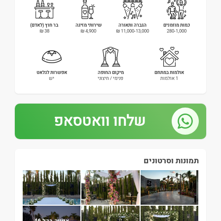
כמות מוזמנים
הגברה ותאורה
שירותי מזיגה
בר חוץ (לאדם)
38 ₪
4,900 ₪
11,000-13,000 ₪
280-1,000
אולמות במתחם
מיקום החופה
אפשרות לגלאט
1 אולמות
פנימי / חיצוני
יש
שלחו וואטסאפ
תמונות וסרטונים
צפייה בכל 46