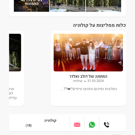
התמונות
כלות ממליצות על קולוניה
החתונה של דולב ואלדר
הח
31.03.2024
קולוניה
22
המלצות וסיכום מפוצץ טיפים?❤️?? ...
שימו לב -
לפניכם ?
קלילה בבחי
על המלצ
קולוניה
(18)