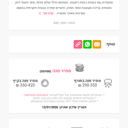
מוקפדת, עם כשרות רבנות רחובות. המתחם כולל אולם פנימי, אזור חיצוני ירוק
ומטופח, בריכה מעוצבת ואזור חופה, היוצרים אווירה טבעית ויוקרתית.במקום
מערכות סאונד ותאורה
...
קרא עוד
מספר ספק: 449
שתף:
מחיר מנה
(ממוצע)
מחיר מנה בחורף
מחיר מנה בקיץ
350-420 ₪
290-350 ₪
* המחירים נלקחו מהמחירון של אפליקציית "
מאורסים מאורסות
"
* המחירים מייצגים ממוצע ולא טווח בין גבוה לנמוך.
* תיתכן תוספת מחיר לימי חמישי ותאריכים מבוקשים.
תאריך עדכון אחרון: 12/01/2026