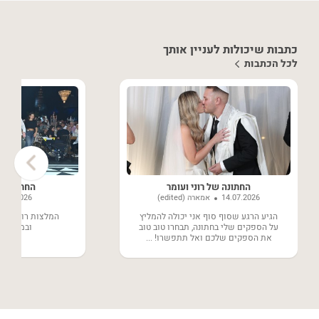
כתבות שיכולות לעניין אותך
לכל הכתבות
›
החתונה של רוני ועומר
החתונה של
14.07.2026
אמארה (edited)
8.06.2026
הגיע הרגע שסוף סוף אני יכולה להמליץ
המלצות רותחות ע
על הספקים שלי בחתונה, תבחרו טוב טוב
ובמחירים 
את הספקים שלכם ואל תתפשרו! ...