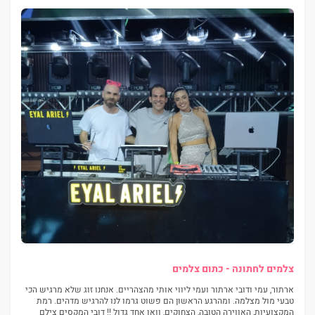
צלמים לחתונה - כתום צלמים
ארתור, עמי ודובי ארתור ועמי ליווי אותי מהצהריים. אנחנו זוג שלא מרגיש הכי
טבעי מול מצלמה. ומהרגע הראשון הם פשוט גרמו לנו להרגיש מדהים. רמת
המקצועיות, האווירה הטובה, הצחוקים, וואו אחד גדול !! דובי המקסים צילם