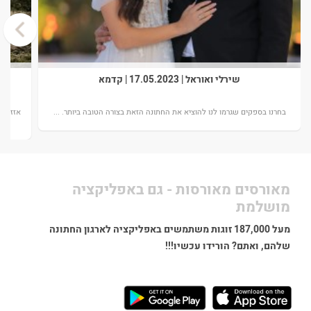
›
שירלי ואוראל | 17.05.2023 | קדמא
כל
בחרנו בספקים שגרמו לנו להוציא את החתונה הזאת בצורה הטובה ביותר. ...
אזזזזז
מאורסים מאורסות - גם באפליקציה
מושלמת
מעל 187,000 זוגות משתמשים באפליקציה לארגון החתונה
שלהם, ואתם? הורידו עכשיו!!!