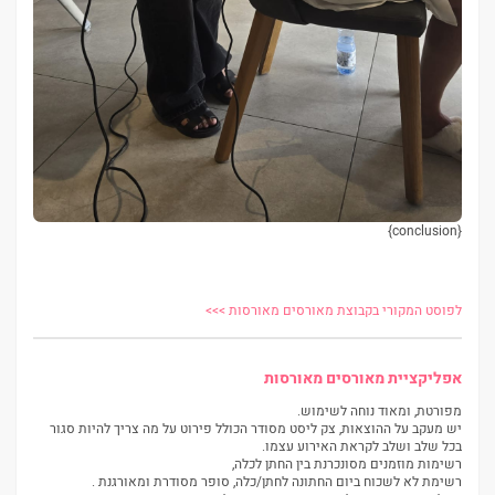
{conclusion}
לפוסט המקורי בקבוצת מאורסים מאורסות >>>
אפליקציית מאורסים מאורסות
מפורטת, ומאוד נוחה לשימוש.
יש מעקב על ההוצאות, צק ליסט מסודר הכולל פירוט על מה צריך להיות סגור
בכל שלב ושלב לקראת האירוע עצמו.
רשימות מוזמנים מסונכרנת בין החתן לכלה,
רשימת לא לשכוח ביום החתונה לחתן/כלה, סופר מסודרת ומאורגנת .