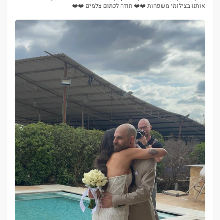
אותנו בצילומי משפחות ❤️❤️ תודה לכתום צלמים ❤️❤️